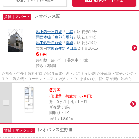
レオパレス匠
賃貸｜アパート
地下鉄千日前線
「
北巽
」駅 徒歩17分
関西本線
「
東部市場前
」駅 徒歩22分
地下鉄千日前線
「
南巽
」駅 徒歩19分
大阪府
大阪市生野区
田島
２丁目10-15
6
万円
築年数：築17年 ｜募集中：
1室
階数：3階建
☆敷金・仲介手数料ゼロ ☆家具家電付き・バストイレ別 ☆冷蔵庫・電子レンジ・
ＴＶ・洗濯機・カーテン・エアコンがついていますので、新生活が楽に始められ
ます。
6
万
円
(管理費・共益費 8,500円)
敷：0ヶ月｜礼：1ヶ月
所在階：3階
間取り：1K
面積：19.87㎡
レオパレス生野Ⅲ
賃貸｜マンション