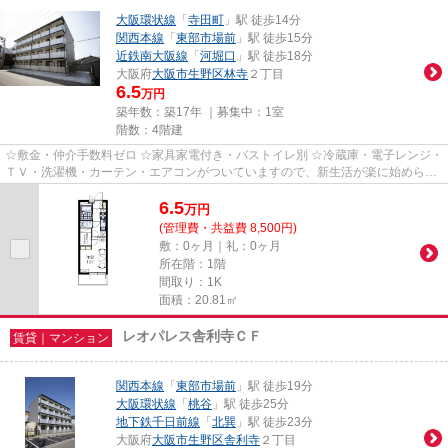
大阪環状線
「
寺田町
」駅 徒歩14分
関西本線
「
東部市場前
」駅 徒歩15分
近鉄南大阪線
「
河堀口
」駅 徒歩18分
大阪府
大阪市生野区
林寺
２丁目
6.5
万円
築年数：築17年 ｜募集中：
1室
階数：4階建
☆敷金・仲介手数料ゼロ ☆家具家電付き・バストイレ別 ☆冷蔵庫・電子レンジ・
ＴＶ・洗濯機・カーテン・エアコンがついていますので、新生活が楽に始められ
ます。
6.5
万
円
(管理費・共益費 8,500円)
敷：0ヶ月｜礼：0ヶ月
所在階：1階
間取り：1K
面積：20.81㎡
レオパレス舎利寺ＣＦ
賃貸｜マンション
関西本線
「
東部市場前
」駅 徒歩19分
大阪環状線
「
桃谷
」駅 徒歩25分
地下鉄千日前線
「
北巽
」駅 徒歩23分
大阪府
大阪市生野区
舎利寺
２丁目