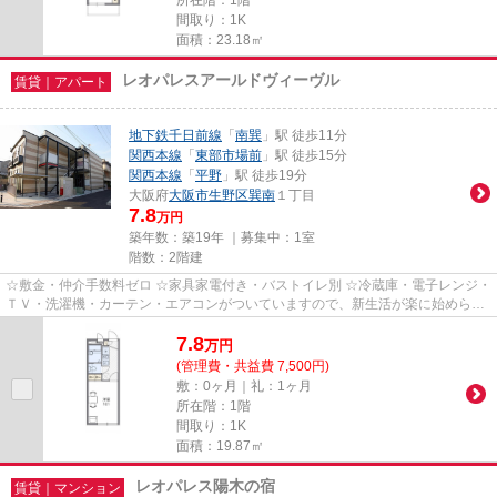
間取り：1K
面積：23.18㎡
レオパレスアールドヴィーヴル
賃貸｜アパート
地下鉄千日前線
「
南巽
」駅 徒歩11分
関西本線
「
東部市場前
」駅 徒歩15分
関西本線
「
平野
」駅 徒歩19分
大阪府
大阪市生野区
巽南
１丁目
7.8
万円
築年数：築19年 ｜募集中：
1室
階数：2階建
☆敷金・仲介手数料ゼロ ☆家具家電付き・バストイレ別 ☆冷蔵庫・電子レンジ・
ＴＶ・洗濯機・カーテン・エアコンがついていますので、新生活が楽に始められ
ます。
7.8
万
円
(管理費・共益費 7,500円)
敷：0ヶ月｜礼：1ヶ月
所在階：1階
間取り：1K
面積：19.87㎡
レオパレス陽木の宿
賃貸｜マンション