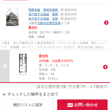
関西本線
「
東部市場前
」駅 徒歩16分
地下鉄千日前線
「
南巽
」駅 徒歩19分
地下鉄千日前線
「
北巽
」駅 徒歩22分
大阪府
大阪市生野区
田島
４丁目
8
万円
築年数：築17年 ｜募集中：
1室
階数：4階建
☆敷金・仲介手数料ゼロ ☆家具家電付き・バストイレ別 ☆冷蔵庫・電子レンジ・
ＴＶ・洗濯機・カーテン・エアコンがついていますので、新生活が楽に始められ
ます。
8
万
円
(管理費・共益費 8,500円)
敷：0ヶ月｜礼：1ヶ月
所在階：2階
間取り：1K
面積：20.81㎡
該当公開件数
7
棟 空き数
7
件
1-7
棟表示
チェックした物件をまとめて
検討リストに追加
お問い合わせ