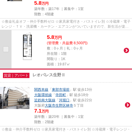
5.8
万円
築年数：築17年 ｜募集中：
1室
階数：4階建
☆敷金礼金オフ・仲介手数料ゼロ ☆家具家電付き・バストイレ別 ☆冷蔵庫・電子
レンジ・ＴＶ・洗濯機・カーテン・エアコンがついていますので、新生活が楽に
始められます。
5.8
万
円
(管理費・共益費 8,500円)
敷：0ヶ月｜礼：0ヶ月
所在階：1階
間取り：1K
面積：19.87㎡
レオパレス生野Ⅱ
賃貸｜アパート
関西本線
「
東部市場前
」駅 徒歩13分
大阪環状線
「
寺田町
」駅 徒歩18分
近鉄南大阪線
「
河堀口
」駅 徒歩22分
大阪府
大阪市生野区
林寺
５丁目
7.1
万円
築年数：築20年 ｜募集中：
1室
階数：2階建
☆敷金・仲介手数料ゼロ ☆家具家電付き・バストイレ別 ☆冷蔵庫・電子レンジ・