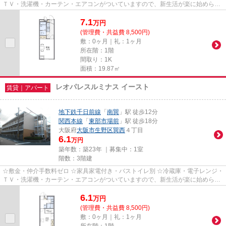
ＴＶ・洗濯機・カーテン・エアコンがついていますので、新生活が楽に始められ
ます。
7.1
万
円
(管理費・共益費 8,500円)
敷：0ヶ月｜礼：1ヶ月
所在階：1階
間取り：1K
面積：19.87㎡
レオパレスルミナス イースト
賃貸｜アパート
地下鉄千日前線
「
南巽
」駅 徒歩12分
関西本線
「
東部市場前
」駅 徒歩18分
大阪府
大阪市生野区
巽西
４丁目
6.1
万円
築年数：築23年 ｜募集中：
1室
階数：3階建
☆敷金・仲介手数料ゼロ ☆家具家電付き・バストイレ別 ☆冷蔵庫・電子レンジ・
ＴＶ・洗濯機・カーテン・エアコンがついていますので、新生活が楽に始められ
ます。
6.1
万
円
(管理費・共益費 8,500円)
敷：0ヶ月｜礼：1ヶ月
所在階：1階