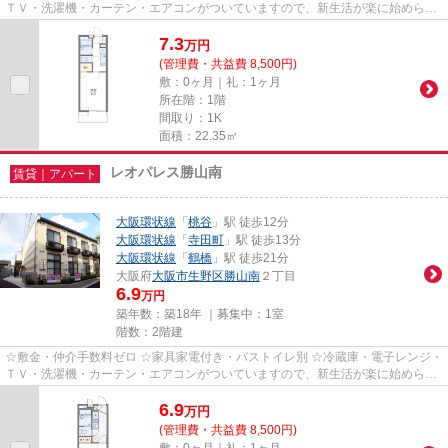
ＴＶ・洗濯機・カーテン・エアコンがついていますので、新生活が楽に始められ
ます。
7.3
万
円
(管理費・共益費 8,500円)
敷：0ヶ月｜礼：1ヶ月
所在階：1階
間取り：1K
面積：22.35㎡
レオパレス勝山南
賃貸｜アパート
大阪環状線
「
桃谷
」駅 徒歩12分
大阪環状線
「
寺田町
」駅 徒歩13分
大阪環状線
「
鶴橋
」駅 徒歩21分
大阪府
大阪市生野区
勝山南
２丁目
6.9
万円
築年数：築18年 ｜募集中：
1室
階数：2階建
☆敷金・仲介手数料ゼロ ☆家具家電付き・バストイレ別 ☆冷蔵庫・電子レンジ・
ＴＶ・洗濯機・カーテン・エアコンがついていますので、新生活が楽に始められ
ます。
6.9
万
円
(管理費・共益費 8,500円)
敷：0ヶ月｜礼：1ヶ月