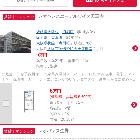
レオパレスエーデルワイス天王寺
賃貸｜マンション
近鉄南大阪線
「
河堀口
」駅 徒歩3分
阪和線
「
美章園
」駅 徒歩7分
大阪環状線
「
寺田町
」駅 徒歩9分
大阪府
大阪市阿倍野区
天王寺町南
２丁目
6
万円
築年数：築21年 ｜募集中：
1室
階数：3階建
☆敷金・仲介手数料ゼロ ☆家具家電付き・バストイレ別 ☆冷蔵庫・電子レンジ・
ＴＶ・洗濯機・カーテン・エアコンがついていますので、新生活が楽に始められ
ます。
6
万
円
(管理費・共益費 8,500円)
敷：0ヶ月｜礼：1ヶ月
所在階：2階
間取り：1K
面積：20.28㎡
レオパレス生野Ⅲ
賃貸｜マンション