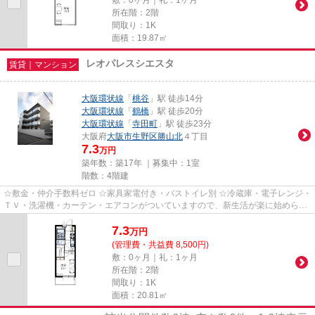
所在階：2階
間取り：1K
面積：19.87㎡
レオパレスシエスタ
賃貸｜マンション
大阪環状線
「
桃谷
」駅 徒歩14分
大阪環状線
「
鶴橋
」駅 徒歩20分
大阪環状線
「
寺田町
」駅 徒歩23分
大阪府
大阪市生野区
勝山北
４丁目
7.3
万円
築年数：築17年 ｜募集中：
1室
階数：4階建
☆敷金・仲介手数料ゼロ ☆家具家電付き・バストイレ別 ☆冷蔵庫・電子レンジ・
ＴＶ・洗濯機・カーテン・エアコンがついていますので、新生活が楽に始められ
ます。
7.3
万
円
(管理費・共益費 8,500円)
敷：0ヶ月｜礼：1ヶ月
所在階：2階
間取り：1K
面積：20.81㎡