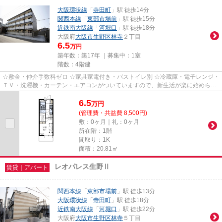
大阪環状線
「
寺田町
」駅 徒歩14分
関西本線
「
東部市場前
」駅 徒歩15分
近鉄南大阪線
「
河堀口
」駅 徒歩18分
大阪府
大阪市生野区
林寺
２丁目
6.5
万円
築年数：築17年 ｜募集中：
1室
階数：4階建
☆敷金・仲介手数料ゼロ ☆家具家電付き・バストイレ別 ☆冷蔵庫・電子レンジ・
ＴＶ・洗濯機・カーテン・エアコンがついていますので、新生活が楽に始められ
ます。
6.5
万
円
(管理費・共益費 8,500円)
敷：0ヶ月｜礼：0ヶ月
所在階：1階
間取り：1K
面積：20.81㎡
レオパレス生野Ⅱ
賃貸｜アパート
関西本線
「
東部市場前
」駅 徒歩13分
大阪環状線
「
寺田町
」駅 徒歩18分
近鉄南大阪線
「
河堀口
」駅 徒歩22分
大阪府
大阪市生野区
林寺
５丁目