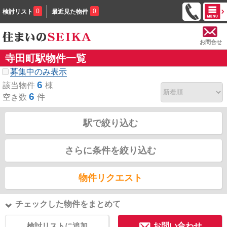
0
0
検討リスト
最近見た物件
お問合せ
寺田町駅物件一覧
募集中のみ表示
6
該当物件
棟
6
空き数
件
駅で絞り込む
さらに条件を絞り込む
物件リクエスト
チェックした物件をまとめて
検討リストに追加
お問い合わせ