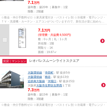
7.1
万円
築年数：築20年 ｜募集中：
1室
階数：2階建
☆敷金・仲介手数料ゼロ ☆家具家電付き・バストイレ別 ☆冷蔵庫・電子レンジ・
ＴＶ・洗濯機・カーテン・エアコンがついていますので、新生活が楽に始められ
ます。
7.1
万
円
(管理費・共益費 8,500円)
敷：0ヶ月｜礼：1ヶ月
所在階：1階
間取り：1K
面積：19.87㎡
レオパレスムーンライトスクエア
賃貸｜マンション
大阪環状線
「
寺田町
」駅 徒歩5分
大阪環状線
「
桃谷
」駅 徒歩13分
近鉄南大阪線
「
河堀口
」駅 徒歩15分
大阪府
大阪市生野区
生野西
１丁目
7.3
万円
築年数：築15年 ｜募集中：
1室
階数：3階建
☆敷金・仲介手数料ゼロ ☆家具家電付き・バストイレ別 ☆冷蔵庫・電子レンジ・