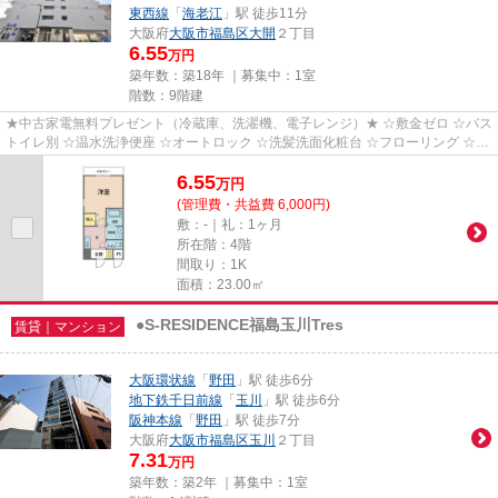
東西線
「
海老江
」駅 徒歩11分
大阪府
大阪市福島区
大開
２丁目
6.55
万円
築年数：築18年 ｜募集中：
1室
階数：9階建
★中古家電無料プレゼント（冷蔵庫、洗濯機、電子レンジ）★ ☆敷金ゼロ ☆バス
トイレ別 ☆温水洗浄便座 ☆オートロック ☆洗髪洗面化粧台 ☆フローリング ☆エ
アコン ☆室内洗濯機置き場 ☆バル...
6.55
万
円
(管理費・共益費 6,000円)
敷：-｜礼：1ヶ月
所在階：4階
間取り：1K
面積：23.00㎡
●S-RESIDENCE福島玉川Tres
賃貸｜マンション
大阪環状線
「
野田
」駅 徒歩6分
地下鉄千日前線
「
玉川
」駅 徒歩6分
阪神本線
「
野田
」駅 徒歩7分
大阪府
大阪市福島区
玉川
２丁目
7.31
万円
築年数：築2年 ｜募集中：
1室