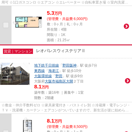
用可 ☆1口ガスコンロ ☆エアコン ☆エレベーター ☆自転車置き場 ☆室内洗濯機
置き場 ☆バイク置き場 ☆独立洗面台
5.3
万
円
(管理費・共益費 6,000円)
敷：0ヶ月｜礼：0ヶ月
所在階：4階
間取り：1K
面積：21.25㎡
レオパレスウィステリアⅡ
賃貸｜マンション
地下鉄千日前線
「
野田阪神
」駅 徒歩7分
東西線
「
海老江
」駅 徒歩10分
大阪環状線
「
野田
」駅 徒歩9分
大阪府
大阪市福島区
大開
２丁目
8.1
万円
築年数：築16年 ｜募集中：
1室
階数：2階建
☆敷金・仲介手数料ゼロ ☆家具家電付き・バストイレ別 ☆冷蔵庫・電子レンジ・
ＴＶ・洗濯機・カーテン・エアコンがついていますので、新生活が楽に始められ
ます。
8.1
万
円
(管理費・共益費 8,500円)
敷：0ヶ月｜礼：1ヶ月