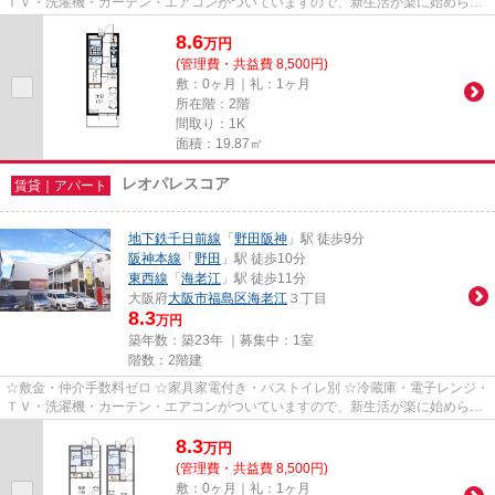
ＴＶ・洗濯機・カーテン・エアコンがついていますので、新生活が楽に始められ
ます。
8.6
万
円
(管理費・共益費 8,500円)
敷：0ヶ月｜礼：1ヶ月
所在階：2階
間取り：1K
面積：19.87㎡
レオパレスコア
賃貸｜アパート
地下鉄千日前線
「
野田阪神
」駅 徒歩9分
阪神本線
「
野田
」駅 徒歩10分
東西線
「
海老江
」駅 徒歩11分
大阪府
大阪市福島区
海老江
３丁目
8.3
万円
築年数：築23年 ｜募集中：
1室
階数：2階建
☆敷金・仲介手数料ゼロ ☆家具家電付き・バストイレ別 ☆冷蔵庫・電子レンジ・
ＴＶ・洗濯機・カーテン・エアコンがついていますので、新生活が楽に始められ
ます。
8.3
万
円
(管理費・共益費 8,500円)
敷：0ヶ月｜礼：1ヶ月