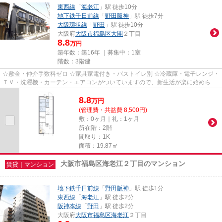
東西線
「
海老江
」駅 徒歩10分
地下鉄千日前線
「
野田阪神
」駅 徒歩7分
大阪環状線
「
野田
」駅 徒歩10分
大阪府
大阪市福島区
大開
２丁目
8.8
万円
築年数：築16年 ｜募集中：
1室
階数：3階建
☆敷金・仲介手数料ゼロ ☆家具家電付き・バストイレ別 ☆冷蔵庫・電子レンジ・
ＴＶ・洗濯機・カーテン・エアコンがついていますので、新生活が楽に始められ
ます。
8.8
万
円
(管理費・共益費 8,500円)
敷：0ヶ月｜礼：1ヶ月
所在階：2階
間取り：1K
面積：19.87㎡
大阪市福島区海老江２丁目のマンション
賃貸｜マンション
地下鉄千日前線
「
野田阪神
」駅 徒歩1分
東西線
「
海老江
」駅 徒歩2分
阪神本線
「
野田
」駅 徒歩2分
大阪府
大阪市福島区
海老江
２丁目