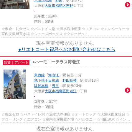
大阪環状線
「
野田
」駅 徒歩7分
大阪府
大阪市福島区
吉野
１丁目
-
築年数：築9年
階数：6階建
☆敷金・礼金ゼロ ☆バストイレ別 ☆温水洗浄便座 ☆エアコン ☆エレベーター ☆
室内洗濯機置き場 ☆シューズボックス ☆クローゼット
現在空室情報がありません。
●リエトコート福島へのお問い合わせはこちら
●ハーモニーテラス海老江
賃貸｜アパート
東西線
「
海老江
」駅 徒歩11分
地下鉄千日前線
「
野田阪神
」駅 徒歩13分
阪神本線
「
野田
」駅 徒歩13分
大阪府
大阪市福島区
海老江
３丁目
-
築年数：築7年
階数：3階建
☆敷金ゼロ ☆バストイレ別 ☆温水洗浄便座 ☆オートロック ☆洗髪洗面化粧台 ☆
フローリング ☆エアコン ☆室内洗濯機置き場 ☆バルコニー ☆宅配BOX ☆インタ
ーネット無料
現在空室情報がありません。