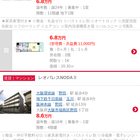
6.8
万円
築年数：築24年 ｜募集中：
1室
階数：11階建 地下1階
★家具家電付き★ ☆敷金・礼金ゼロ ☆バストイレ別 ☆オートロック ☆洗髪洗面
化粧台 ☆フローリング ☆エアコン ☆室内洗濯機置き場 ☆バルコニー ☆宅配BOX
☆Wi-Fi無料（50G）
6.8
万
円
(管理費・共益費 11,000円)
敷：0ヶ月｜礼：1ヶ月
所在階：2階
間取り：1K
面積：20.30㎡
レオパレスNODAⅡ
賃貸｜マンション
大阪環状線
「
野田
」駅 徒歩4分
地下鉄千日前線
「
玉川
」駅 徒歩4分
阪神本線
「
野田
」駅 徒歩13分
大阪府
大阪市福島区
野田
３丁目
8.6
万円
築年数：築16年 ｜募集中：
1室
階数：4階建
☆敷金・仲介手数料ゼロ ☆家具家電付き・バストイレ別 ☆冷蔵庫・電子レンジ・