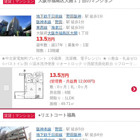
大阪市福島区大開１丁目のマンション
賃貸｜マンション
地下鉄千日前線
「
野田阪神
」駅 徒歩1分
阪神本線
「
野田
」駅 徒歩1分
東西線
「
海老江
」駅 徒歩3分
大阪府
大阪市福島区
大開
１丁目
13.5
万円
築年数：築17年 ｜募集中：
1室
階数：13階建
★中古家電無料プレゼント（冷蔵庫、洗濯機、電子レンジ）★ ☆敷金・礼金ゼロ
☆バストイレ別 ☆温水洗浄便座 ☆オートロック ☆洗髪洗面化粧台 ☆フローリン
グ ☆エアコン ☆室内洗濯機置き場 ...
13.5
万
円
(管理費・共益費 12,000円)
敷：0ヶ月｜礼：0ヶ月
所在階：6階
間取り：1LDK
面積：49.71㎡
●リエトコート福島
賃貸｜マンション
阪神本線
「
野田
」駅 徒歩5分
地下鉄千日前線
「
野田阪神
」駅 徒歩6分