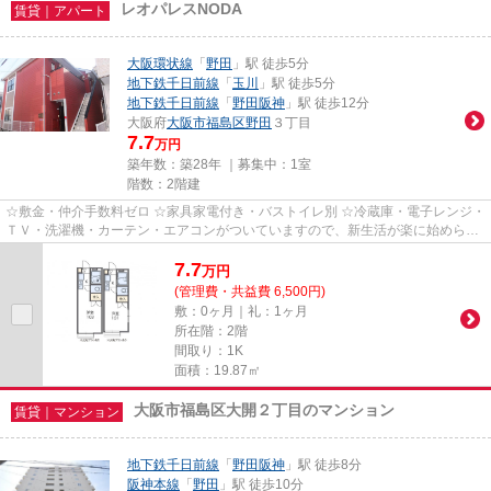
レオパレスNODA
賃貸｜アパート
大阪環状線
「
野田
」駅 徒歩5分
地下鉄千日前線
「
玉川
」駅 徒歩5分
地下鉄千日前線
「
野田阪神
」駅 徒歩12分
大阪府
大阪市福島区
野田
３丁目
7.7
万円
築年数：築28年 ｜募集中：
1室
階数：2階建
☆敷金・仲介手数料ゼロ ☆家具家電付き・バストイレ別 ☆冷蔵庫・電子レンジ・
ＴＶ・洗濯機・カーテン・エアコンがついていますので、新生活が楽に始められ
ます。
7.7
万
円
(管理費・共益費 6,500円)
敷：0ヶ月｜礼：1ヶ月
所在階：2階
間取り：1K
面積：19.87㎡
大阪市福島区大開２丁目のマンション
賃貸｜マンション
地下鉄千日前線
「
野田阪神
」駅 徒歩8分
阪神本線
「
野田
」駅 徒歩10分