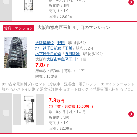
所在階：1階
間取り：1K
面積：19.87㎡
大阪市福島区玉川４丁目のマンション
賃貸｜マンション
大阪環状線
「
野田
」駅 徒歩6分
地下鉄千日前線
「
玉川
」駅 徒歩2分
地下鉄千日前線
「
野田阪神
」駅 徒歩10分
大阪府
大阪市福島区
玉川
４丁目
7.8
万円
築年数：築3年 ｜募集中：
1室
階数：13階建
★中古家電無料プレゼント（冷蔵庫、洗濯機、電子レンジ）★ ☆インターネット
無料 ☆バストイレ別 ☆温水洗浄便座 ☆オートロック ☆洗髪洗面化粧台 ☆フロー
リング ☆エアコン ☆室内洗濯機置...
7.8
万
円
(管理費・共益費 10,000円)
敷：0ヶ月｜礼：1ヶ月
所在階：3階
間取り：1K
面積：22.08㎡