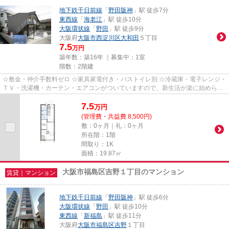
地下鉄千日前線
「
野田阪神
」駅 徒歩7分
東西線
「
海老江
」駅 徒歩10分
大阪環状線
「
野田
」駅 徒歩9分
大阪府
大阪市西淀川区
大和田
５丁目
7.5
万円
築年数：築16年 ｜募集中：
1室
階数：2階建
☆敷金・仲介手数料ゼロ ☆家具家電付き・バストイレ別 ☆冷蔵庫・電子レンジ・
ＴＶ・洗濯機・カーテン・エアコンがついていますので、新生活が楽に始められ
ます。
7.5
万
円
(管理費・共益費 8,500円)
敷：0ヶ月｜礼：0ヶ月
所在階：1階
間取り：1K
面積：19.87㎡
大阪市福島区吉野１丁目のマンション
賃貸｜マンション
地下鉄千日前線
「
野田阪神
」駅 徒歩6分
大阪環状線
「
野田
」駅 徒歩10分
東西線
「
新福島
」駅 徒歩11分
大阪府
大阪市福島区
吉野
１丁目