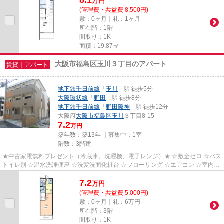
万
円
(管理費・共益費 8,500円)
敷：0ヶ月｜礼：1ヶ月
所在階：1階
間取り：1K
面積：19.87㎡
大阪市福島区玉川３丁目のアパート
賃貸｜アパート
地下鉄千日前線
「
玉川
」駅 徒歩5分
大阪環状線
「
野田
」駅 徒歩8分
地下鉄千日前線
「
野田阪神
」駅 徒歩12分
大阪府
大阪市福島区
玉川
３丁目8-15
7.2
万円
築年数：築13年 ｜募集中：
1室
階数：3階建
★中古家電無料プレゼント（冷蔵庫、洗濯機、電子レンジ）★ ☆敷金ゼロ ☆バス
トイレ別 ☆温水洗浄便座 ☆洗髪洗面化粧台 ☆フローリング ☆エアコン ☆室内洗
濯機置き場 ☆バルコニー ☆浴室乾...
7.2
万
円
(管理費・共益費 5,000円)
敷：0ヶ月｜礼：6万円
所在階：3階
間取り：1K