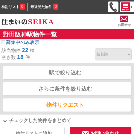
0
0
検討リスト
最近見た物件
お問合せ
野田阪神駅物件一覧
募集中のみ表示
22
該当物件
棟
18
空き数
件
駅で絞り込む
さらに条件を絞り込む
物件リクエスト
チェックした物件をまとめて
検討リストに追加
お問い合わせ