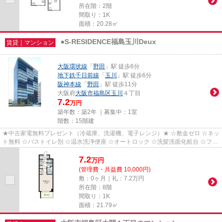
所在階：2階
間取り：1K
面積：20.28㎡
●S-RESIDENCE福島玉川Deux
賃貸｜マンション
大阪環状線
「
野田
」駅 徒歩6分
地下鉄千日前線
「
玉川
」駅 徒歩6分
阪神本線
「
野田
」駅 徒歩11分
大阪府
大阪市福島区
玉川
４丁目
7.2
万円
築年数：築2年 ｜募集中：
1室
階数：15階建
★中古家電無料プレゼント（冷蔵庫、洗濯機、電子レンジ）★ ☆敷金ゼロ ☆ネッ
ト無料 ☆バストイレ別 ☆温水洗浄便座 ☆オートロック ☆洗髪洗面化粧台 ☆フロ
ーリング ☆エアコン ☆室内洗濯機...
7.2
万
円
(管理費・共益費 10,000円)
敷：0ヶ月｜礼：7.2万円
所在階：8階
間取り：1K
面積：21.79㎡