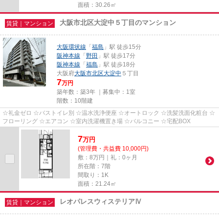
面積：30.26㎡
大阪市北区大淀中５丁目のマンション
賃貸｜マンション
大阪環状線
「
福島
」駅 徒歩15分
阪神本線
「
野田
」駅 徒歩17分
阪神本線
「
福島
」駅 徒歩18分
大阪府
大阪市北区
大淀中
５丁目
7
万円
築年数：築3年 ｜募集中：
1室
階数：10階建
☆礼金ゼロ ☆バストイレ別 ☆温水洗浄便座 ☆オートロック ☆洗髪洗面化粧台 ☆
フローリング ☆エアコン ☆室内洗濯機置き場 ☆バルコニー ☆宅配BOX
7
万
円
(管理費・共益費 10,000円)
敷：8万円｜礼：0ヶ月
所在階：7階
間取り：1K
面積：21.24㎡
レオパレスウィステリアⅣ
賃貸｜マンション