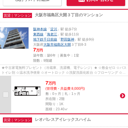
大阪市福島区大開３丁目のマンション
賃貸｜マンション
阪神本線
「
淀川
」駅 徒歩7分
東西線
「
海老江
」駅 徒歩11分
地下鉄千日前線
「
野田阪神
」駅 徒歩9分
大阪府
大阪市福島区
大開
３丁目8-3
7
万円
築年数：築6年 ｜募集中：
1室
階数：9階建
★中古家電無料プレゼント（冷蔵庫、洗濯機、電子レンジ）★ ☆敷金ゼロ ☆バス
トイレ別 ☆温水洗浄便座 ☆オートロック ☆洗髪洗面化粧台 ☆フローリング ☆エ
アコン ☆室内洗濯機置き場 ☆バル...
7
万
円
(管理費・共益費 8,000円)
敷：0ヶ月｜礼：1ヶ月
所在階：2階
間取り：1K
面積：23.40㎡
レオパレスアイレックスハイム
賃貸｜マンション