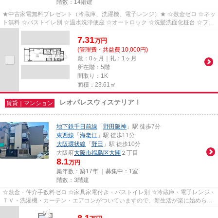
階数：14階建
★中古家電無料プレゼント（冷蔵庫、洗濯機、電子レンジ）★ ☆敷金ゼロ ☆ネッ
ト無料 ☆バストイレ別 ☆温水洗浄便座 ☆オートロック ☆洗髪洗面化粧台 ☆フロ
ーリング ☆エアコン ☆室内洗濯機...
7.31
万
円
(管理費・共益費 10,000円)
敷：0ヶ月｜礼：1ヶ月
所在階：5階
間取り：1K
面積：23.61㎡
レオパレスウィステリアⅠ
賃貸｜マンション
地下鉄千日前線
「
野田阪神
」駅 徒歩7分
東西線
「
海老江
」駅 徒歩11分
大阪環状線
「
野田
」駅 徒歩10分
大阪府
大阪市福島区
大開
２丁目
8.1
万円
築年数：築17年 ｜募集中：
1室
階数：3階建
☆敷金・仲介手数料ゼロ ☆家具家電付き・バストイレ別 ☆冷蔵庫・電子レンジ・
ＴＶ・洗濯機・カーテン・エアコンがついていますので、新生活が楽に始められ
ます。
8.1