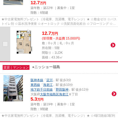
12.7
万円
築年数：築22年 ｜募集中：
1室
階数：6階建
★中古家電無料プレゼント（冷蔵庫、洗濯機、電子レンジ）★ ☆敷金ゼロ ☆バス
トイレ別 ☆温水洗浄便座 ☆オートロック ☆洗髪洗面化粧台 ☆フローリング ☆エ
アコン ☆室内洗濯機置き場 ☆バル...
12.7
万
円
(管理費・共益費 15,000円)
敷：0ヶ月｜礼：0ヶ月
所在階：5階
間取り：1LDK
面積：43.36㎡
●ニッショー福島
賃貸｜マンション
阪神本線
「
淀川
」駅 徒歩3分
東西線
「
海老江
」駅 徒歩10分
地下鉄千日前線
「
野田阪神
」駅 徒歩12分
大阪府
大阪市福島区
海老江
８丁目
5.3
万円
築年数：築19年 ｜募集中：
1室
階数：9階建
★中古家電無料プレゼント（冷蔵庫、洗濯機、電子レンジ）★ ☆4駅3路線3駅利