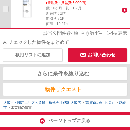
(管理費・共益費 6,000円)
敷：0ヶ月｜礼：1ヶ月
所在階：2階
間取り：1K
面積：19.87㎡
該当公開件数
4
棟 空き数
4
件
1-4
棟表示
チェックした物件をまとめて
検討リストに追加
お問い合わせ
さらに条件を絞り込む
物件リクエスト
大阪市・関西エリアの賃貸｜株式会社成家 大阪店
>
(賃貸)地域から探す
>
尼崎
市
>
水堂町の賃貸
ページトップに戻る