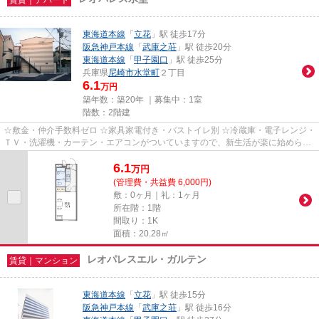
東海道本線
「
立花
」駅 徒歩17分
阪急神戸本線
「
武庫之荘
」駅 徒歩20分
東海道本線
「
甲子園口
」駅 徒歩25分
兵庫県
尼崎市
水堂町
２丁目
6.1
万円
築年数：築20年 ｜募集中：
1室
階数：2階建
☆敷金・仲介手数料ゼロ ☆家具家電付き・バストイレ別 ☆冷蔵庫・電子レンジ・
ＴＶ・洗濯機・カーテン・エアコンがついていますので、新生活が楽に始められ
ます。
6.1
万
円
(管理費・共益費 6,000円)
敷：0ヶ月｜礼：1ヶ月
所在階：1階
間取り：1K
面積：20.28㎡
レオパレスエル・ガルテン
賃貸｜マンション
東海道本線
「
立花
」駅 徒歩15分
阪急神戸本線
「
武庫之荘
」駅 徒歩16分