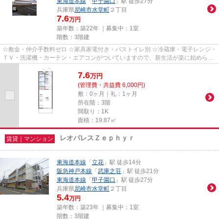
東海道本線
「
甲子園口
」駅 徒歩27分
兵庫県
尼崎市
水堂町
２丁目
7.6
万円
築年数：築22年 ｜募集中：
1室
階数：3階建
☆敷金・仲介手数料ゼロ ☆家具家電付き・バストイレ別 ☆冷蔵庫・電子レンジ・
ＴＶ・洗濯機・カーテン・エアコンがついていますので、新生活が楽に始められ
ます。
7.6
万
円
(管理費・共益費 6,000円)
敷：0ヶ月｜礼：1ヶ月
所在階：3階
間取り：1K
面積：19.87㎡
レオパレスＺｅｐｈｙｒ
賃貸｜マンション
東海道本線
「
立花
」駅 徒歩14分
阪急神戸本線
「
武庫之荘
」駅 徒歩21分
東海道本線
「
甲子園口
」駅 徒歩27分
兵庫県
尼崎市
水堂町
２丁目
5.4
万円
築年数：築23年 ｜募集中：
1室
階数：3階建