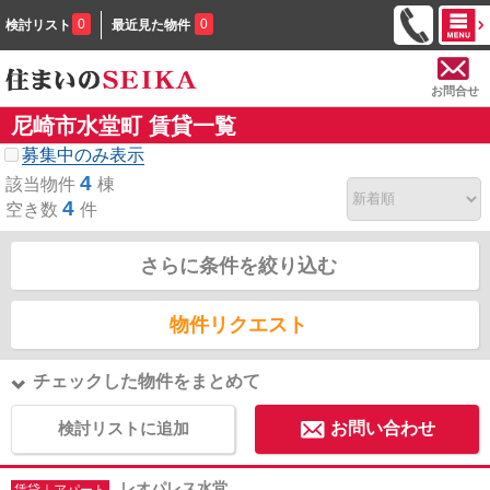
0
0
検討リスト
最近見た物件
お問合せ
尼崎市水堂町 賃貸一覧
募集中のみ表示
4
該当物件
棟
4
空き数
件
さらに条件を絞り込む
物件リクエスト
チェックした物件をまとめて
検討リストに追加
お問い合わせ
レオパレス水堂
賃貸｜アパート