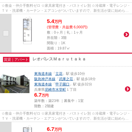
☆敷金・仲介手数料ゼロ ☆家具家電付き・バストイレ別 ☆冷蔵庫・電子レンジ・
ＴＶ・洗濯機・カーテン・エアコンがついていますので、新生活が楽に始められ
ます。
5.4
万
円
(管理費・共益費 6,000円)
敷：0ヶ月｜礼：1ヶ月
所在階：3階
間取り：1K
面積：19.87㎡
レオパレスＭａｒｕｔａｋａ
賃貸｜アパート
東海道本線
「
立花
」駅 徒歩10分
阪急神戸本線
「
武庫之荘
」駅 徒歩18分
東海道本線
「
甲子園口
」駅 徒歩32分
兵庫県
尼崎市
水堂町
１丁目
6.7
万円
築年数：築23年 ｜募集中：
1室
階数：2階建
☆敷金・仲介手数料ゼロ ☆家具家電付き・バストイレ別 ☆冷蔵庫・電子レンジ・
ＴＶ・洗濯機・カーテン・エアコンがついていますので、新生活が楽に始められ
ます。
6.7
万
円