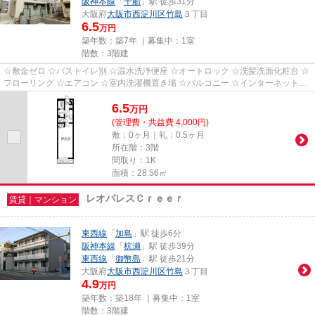
阪神本線
「
千船
」駅 徒歩31分
大阪府
大阪市西淀川区
竹島
３丁目
6.5
万円
築年数：築7年 ｜募集中：
1室
階数：3階建
☆敷金ゼロ ☆バストイレ別 ☆温水洗浄便座 ☆オートロック ☆洗髪洗面化粧台 ☆
フローリング ☆エアコン ☆室内洗濯機置き場 ☆バルコニー ☆インターネット無
料 ☆浴室乾燥機
6.5
万
円
(管理費・共益費 4,000円)
敷：0ヶ月｜礼：0.5ヶ月
所在階：3階
間取り：1K
面積：28.56㎡
レオパレスＣｒｅｅｒ
賃貸｜マンション
東西線
「
加島
」駅 徒歩6分
阪神本線
「
杭瀬
」駅 徒歩39分
東西線
「
御幣島
」駅 徒歩21分
大阪府
大阪市西淀川区
竹島
３丁目
4.9
万円
築年数：築18年 ｜募集中：
1室
階数：3階建