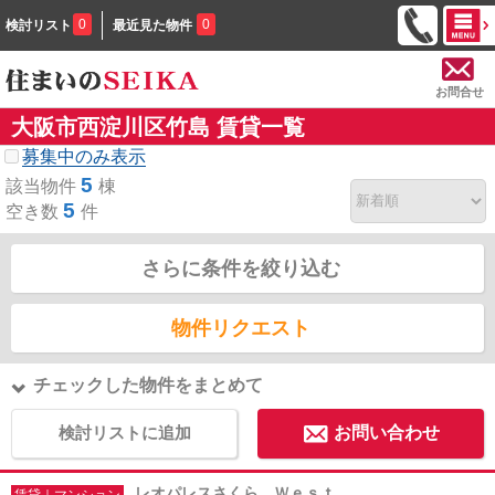
0
0
検討リスト
最近見た物件
お問合せ
大阪市西淀川区竹島 賃貸一覧
募集中のみ表示
5
該当物件
棟
5
空き数
件
さらに条件を絞り込む
物件リクエスト
チェックした物件をまとめて
検討リストに追加
お問い合わせ
レオパレスさくら Ｗｅｓｔ
賃貸｜マンション