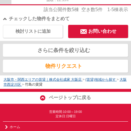
該当公開件数
5
棟 空き数
5
件
1-5
棟表示
チェックした物件をまとめて
検討リストに追加
お問い合わせ
さらに条件を絞り込む
物件リクエスト
大阪市・関西エリアの賃貸｜株式会社成家 大阪店
>
(賃貸)地域から探す
>
大阪
市西淀川区
>
竹島の賃貸
ページトップに戻る
営業時間:10:00～19:00
定休日:日曜日
ホーム