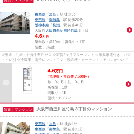
東西線
「
加島
」駅 徒歩5分
東西線
「
御幣島
」駅 徒歩20分
阪神本線
「
杭瀬
」駅 徒歩40分
大阪府
大阪市西淀川区
竹島
３丁目
4.6
万円
築年数：築19年 ｜募集中：
1室
階数：3階建
☆敷金・礼金・仲介手数料ゼロ ☆家賃2ヶ月フリーレント ☆家具家電付き・バス
トイレ別 ☆冷蔵庫・電子レンジ・ＴＶ・洗濯機・カーテン・エアコンがついてい
ますので、新生活が楽に始めら...
4.6
万
円
(管理費・共益費 7,500円)
敷：0ヶ月｜礼：0ヶ月
所在階：1階
間取り：1K
面積：19.87㎡
大阪市西淀川区竹島３丁目のマンション
賃貸｜マンション
東西線
「
加島
」駅 徒歩4分
東西線
「
御幣島
」駅 徒歩21分