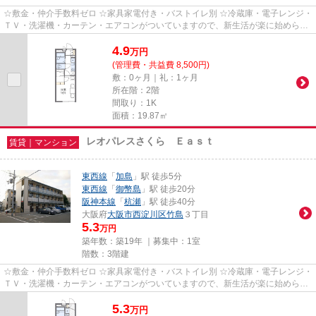
☆敷金・仲介手数料ゼロ ☆家具家電付き・バストイレ別 ☆冷蔵庫・電子レンジ・
ＴＶ・洗濯機・カーテン・エアコンがついていますので、新生活が楽に始められ
ます。
4.9
万
円
(管理費・共益費 8,500円)
敷：0ヶ月｜礼：1ヶ月
所在階：2階
間取り：1K
面積：19.87㎡
レオパレスさくら Ｅａｓｔ
賃貸｜マンション
東西線
「
加島
」駅 徒歩5分
東西線
「
御幣島
」駅 徒歩20分
阪神本線
「
杭瀬
」駅 徒歩40分
大阪府
大阪市西淀川区
竹島
３丁目
5.3
万円
築年数：築19年 ｜募集中：
1室
階数：3階建
☆敷金・仲介手数料ゼロ ☆家具家電付き・バストイレ別 ☆冷蔵庫・電子レンジ・
ＴＶ・洗濯機・カーテン・エアコンがついていますので、新生活が楽に始められ
ます。
5.3
万
円