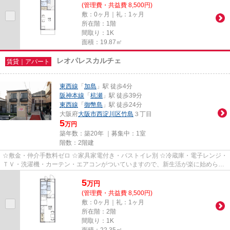
(管理費・共益費 8,500円)
敷：0ヶ月｜礼：1ヶ月
所在階：1階
間取り：1K
面積：19.87㎡
レオパレスカルチェ
賃貸｜アパート
東西線
「
加島
」駅 徒歩4分
阪神本線
「
杭瀬
」駅 徒歩39分
東西線
「
御幣島
」駅 徒歩24分
大阪府
大阪市西淀川区
竹島
３丁目
5
万円
築年数：築20年 ｜募集中：
1室
階数：2階建
☆敷金・仲介手数料ゼロ ☆家具家電付き・バストイレ別 ☆冷蔵庫・電子レンジ・
ＴＶ・洗濯機・カーテン・エアコンがついていますので、新生活が楽に始められ
ます。
5
万
円
(管理費・共益費 8,500円)
敷：0ヶ月｜礼：1ヶ月
所在階：2階
間取り：1K
面積：22.35㎡