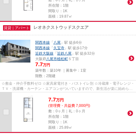
所在階：1階
間取り：1K
面積：19.87㎡
レオネクストウッドスクエア
賃貸｜アパート
関西本線
「
八尾
」駅 徒歩6分
関西本線
「
久宝寺
」駅 徒歩17分
近鉄大阪線
「
近鉄八尾
」駅 徒歩32分
大阪府
八尾市
植松町
５丁目
7.7
万円
築年数：築10年 ｜募集中：
1室
階数：2階建
☆敷金・仲介手数料ゼロ ☆家具家電付き・バストイレ別 ☆冷蔵庫・電子レンジ・
ＴＶ・洗濯機・カーテン・エアコンがついていますので、新生活が楽に始められ
ます。
7.7
万
円
(管理費・共益費 7,000円)
敷：0ヶ月｜礼：0ヶ月
所在階：1階
間取り：1K
面積：25.89㎡