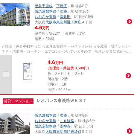
阪急千里線
「
下新庄
」駅 徒歩8分
阪急京都本線
「
淡路
」駅 徒歩16分
おおさか東線
「
南吹田
」駅 徒歩18分
大阪府
大阪市東淀川区
下新庄
４丁目
4.6
万円
築年数：築22年 ｜募集中：
1室
階数：3階建
☆敷金・仲介手数料ゼロ ☆家具家電付き・バストイレ別 ☆冷蔵庫・電子レンジ・
ＴＶ・洗濯機・カーテン・エアコンがついていますので、新生活が楽に始められ
ます。
4.6
万
円
(管理費・共益費 8,500円)
敷：0ヶ月｜礼：0ヶ月
所在階：2階
間取り：1K
面積：20.28㎡
レオパレス東淡路ＷＥＳＴ
賃貸｜マンション
阪急京都本線
「
淡路
」駅 徒歩8分
おおさか東線
「
ＪＲ淡路
」駅 徒歩6分
阪急京都本線
「
崇禅寺
」駅 徒歩17分
大阪府
大阪市東淀川区
東淡路
５丁目