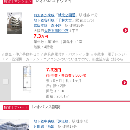
レオパレストウメイ
賃貸｜マンション
おおさか東線
「
城北公園通
」駅 徒歩15分
地下鉄谷町線
「
千林大宮
」駅 徒歩17分
京阪本線
「
森小路
」駅 徒歩25分
大阪府
大阪市旭区
中宮
４丁目
7.3
万円
築年数：築16年 ｜募集中：
1室
階数：4階建
☆敷金・仲介手数料ゼロ ☆家具家電付き・バストイレ別 ☆冷蔵庫・電子レンジ・
ＴＶ・洗濯機・カーテン・エアコンがついていますので、新生活が楽に始められ
ます。
7.3
万
円
(管理費・共益費 8,500円)
敷：0ヶ月｜礼：1ヶ月
所在階：2階
間取り：1K
面積：20.81㎡
レオパレス諏訪
賃貸｜アパート
地下鉄中央線
「
深江橋
」駅 徒歩7分
片町線
「
放出
」駅 徒歩17分