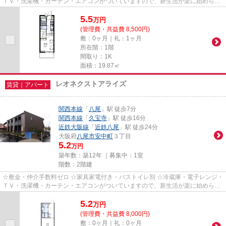
ＴＶ・洗濯機・カーテン・エアコンがついていますので、新生活が楽に始められ
ます。
5.5
万
円
(管理費・共益費 8,500円)
敷：0ヶ月｜礼：1ヶ月
所在階：1階
間取り：1K
面積：19.87㎡
レオネクストアライズ
賃貸｜アパート
関西本線
「
八尾
」駅 徒歩7分
関西本線
「
久宝寺
」駅 徒歩16分
近鉄大阪線
「
近鉄八尾
」駅 徒歩24分
大阪府
八尾市
安中町
３丁目
5.2
万円
築年数：築12年 ｜募集中：
1室
階数：2階建
☆敷金・仲介手数料ゼロ ☆家具家電付き・バストイレ別 ☆冷蔵庫・電子レンジ・
ＴＶ・洗濯機・カーテン・エアコンがついていますので、新生活が楽に始められ
ます。
5.2
万
円
(管理費・共益費 8,000円)
敷：0ヶ月｜礼：0ヶ月