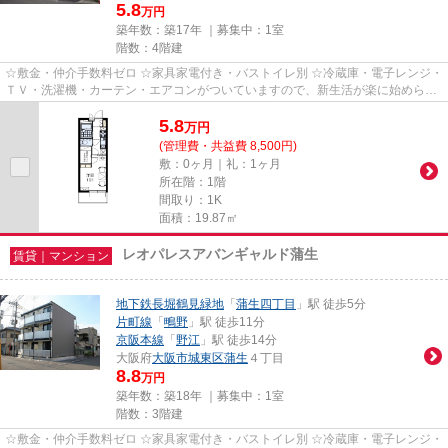
5.8
万円
築年数：築17年 ｜募集中：
1室
階数：4階建
☆敷金・仲介手数料ゼロ ☆家具家電付き・バストイレ別 ☆冷蔵庫・電子レンジ・
ＴＶ・洗濯機・カーテン・エアコンがついていますので、新生活が楽に始められ
ます。
5.8
万
円
(管理費・共益費 8,500円)
敷：0ヶ月｜礼：1ヶ月
所在階：1階
間取り：1K
面積：19.87㎡
レオパレスアバンギャルド蒲生
賃貸｜マンション
地下鉄長堀鶴見緑地
「
蒲生四丁目
」駅 徒歩5分
片町線
「
鴫野
」駅 徒歩11分
京阪本線
「
野江
」駅 徒歩14分
大阪府
大阪市城東区
蒲生
４丁目
8.8
万円
築年数：築18年 ｜募集中：
1室
階数：3階建
☆敷金・仲介手数料ゼロ ☆家具家電付き・バストイレ別 ☆冷蔵庫・電子レンジ・