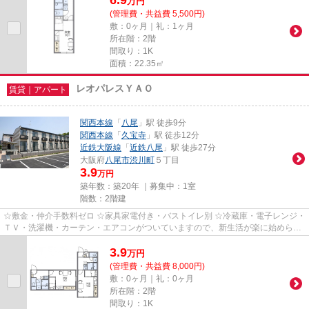
万
円
(管理費・共益費 5,500円)
敷：0ヶ月｜礼：1ヶ月
所在階：2階
間取り：1K
面積：22.35㎡
レオパレスＹＡＯ
賃貸｜アパート
関西本線
「
八尾
」駅 徒歩9分
関西本線
「
久宝寺
」駅 徒歩12分
近鉄大阪線
「
近鉄八尾
」駅 徒歩27分
大阪府
八尾市
渋川町
５丁目
3.9
万円
築年数：築20年 ｜募集中：
1室
階数：2階建
☆敷金・仲介手数料ゼロ ☆家具家電付き・バストイレ別 ☆冷蔵庫・電子レンジ・
ＴＶ・洗濯機・カーテン・エアコンがついていますので、新生活が楽に始められ
ます。
3.9
万
円
(管理費・共益費 8,000円)
敷：0ヶ月｜礼：0ヶ月
所在階：2階
間取り：1K