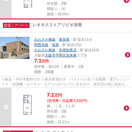
所在階：2階
間取り：1K
面積：26.09㎡
レオネクストアリビオ加美
賃貸｜アパート
おおさか東線
「
新加美
」駅 徒歩11分
関西本線
「
加美
」駅 徒歩13分
おおさか東線
「
衣摺加美北
」駅 徒歩16分
大阪府
大阪市平野区
加美東
２丁目
7.1
万円
築年数：築12年 ｜募集中：
1室
階数：2階建
☆敷金・仲介手数料ゼロ ☆家具家電付き・バストイレ別 ☆冷蔵庫・電子レンジ・
ＴＶ・洗濯機・カーテン・エアコンがついていますので、新生活が楽に始められ
ます。
7.1
万
円
(管理費・共益費 5,500円)
敷：-｜礼：1ヶ月
所在階：2階
間取り：1K
面積：31.21㎡