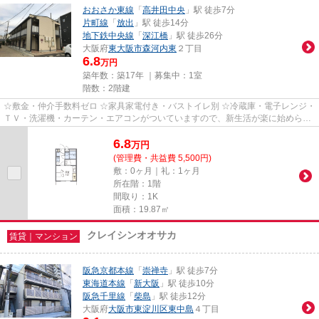
おおさか東線
「
高井田中央
」駅 徒歩7分
片町線
「
放出
」駅 徒歩14分
地下鉄中央線
「
深江橋
」駅 徒歩26分
大阪府
東大阪市
森河内東
２丁目
6.8
万円
築年数：築17年 ｜募集中：
1室
階数：2階建
☆敷金・仲介手数料ゼロ ☆家具家電付き・バストイレ別 ☆冷蔵庫・電子レンジ・
ＴＶ・洗濯機・カーテン・エアコンがついていますので、新生活が楽に始められ
ます。
6.8
万
円
(管理費・共益費 5,500円)
敷：0ヶ月｜礼：1ヶ月
所在階：1階
間取り：1K
面積：19.87㎡
クレイシンオオサカ
賃貸｜マンション
阪急京都本線
「
崇禅寺
」駅 徒歩7分
東海道本線
「
新大阪
」駅 徒歩10分
阪急千里線
「
柴島
」駅 徒歩12分
大阪府
大阪市東淀川区
東中島
４丁目