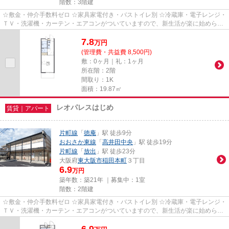
階数：3階建
☆敷金・仲介手数料ゼロ ☆家具家電付き・バストイレ別 ☆冷蔵庫・電子レンジ・
ＴＶ・洗濯機・カーテン・エアコンがついていますので、新生活が楽に始められ
ます。
7.8
万
円
(管理費・共益費 8,500円)
敷：0ヶ月｜礼：1ヶ月
所在階：2階
間取り：1K
面積：19.87㎡
レオパレスはじめ
賃貸｜アパート
片町線
「
徳庵
」駅 徒歩9分
おおさか東線
「
高井田中央
」駅 徒歩19分
片町線
「
放出
」駅 徒歩23分
大阪府
東大阪市
稲田本町
３丁目
6.9
万円
築年数：築21年 ｜募集中：
1室
階数：2階建
☆敷金・仲介手数料ゼロ ☆家具家電付き・バストイレ別 ☆冷蔵庫・電子レンジ・
ＴＶ・洗濯機・カーテン・エアコンがついていますので、新生活が楽に始められ
ます。
6.9