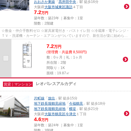
おおさか東線
「
高井田中央
」駅 徒歩16分
大阪府
大阪市城東区
諏訪
４丁目
7.2
万円
築年数：築23年 ｜募集中：
1室
階数：2階建
☆敷金・仲介手数料ゼロ ☆家具家電付き・バストイレ別 ☆冷蔵庫・電子レンジ・
ＴＶ・洗濯機・カーテン・エアコンがついていますので、新生活が楽に始められ
ます。
7.2
万
円
(管理費・共益費 8,500円)
敷：0ヶ月｜礼：1ヶ月
所在階：2階
間取り：1K
面積：19.87㎡
レオパレスアルカディ
賃貸｜マンション
片町線
「
放出
」駅 徒歩15分
地下鉄長堀鶴見緑地
「
今福鶴見
」駅 徒歩18分
地下鉄長堀鶴見緑地
「
横堤
」駅 徒歩21分
大阪府
大阪市鶴見区
今津北
１丁目
4.6
万円
築年数：築24年 ｜募集中：
1室
階数：3階建