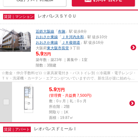
レオパレスＳＹＯＵ
賃貸｜マンション
近鉄大阪線
「
布施
」駅 徒歩8分
おおさか東線
「
ＪＲ河内永和
」駅 徒歩10分
おおさか東線
「
ＪＲ俊徳道
」駅 徒歩16分
大阪府
東大阪市
長堂
３丁目
5.9
万円
築年数：築23年 ｜募集中：
1室
階数：3階建
☆敷金・仲介手数料ゼロ ☆家具家電付き・バストイレ別 ☆冷蔵庫・電子レンジ・
ＴＶ・洗濯機・カーテン・エアコンがついていますので、新生活が楽に始められ
ます。
5.9
万
円
(管理費・共益費 7,500円)
敷：0ヶ月｜礼：0ヶ月
所在階：2階
間取り：1K
面積：19.87㎡
レオパレスドミールⅠ
賃貸｜アパート