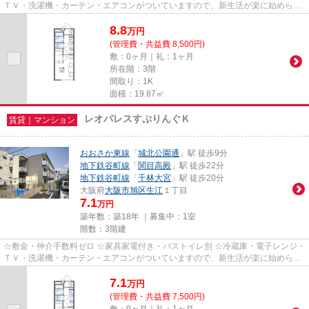
ＴＶ・洗濯機・カーテン・エアコンがついていますので、新生活が楽に始められ
ます。
8.8
万
円
(管理費・共益費 8,500円)
敷：0ヶ月｜礼：1ヶ月
所在階：3階
間取り：1K
面積：19.87㎡
レオパレスすぷりんぐＫ
賃貸｜マンション
おおさか東線
「
城北公園通
」駅 徒歩9分
地下鉄谷町線
「
関目高殿
」駅 徒歩22分
地下鉄谷町線
「
千林大宮
」駅 徒歩20分
大阪府
大阪市旭区
生江
１丁目
7.1
万円
築年数：築18年 ｜募集中：
1室
階数：3階建
☆敷金・仲介手数料ゼロ ☆家具家電付き・バストイレ別 ☆冷蔵庫・電子レンジ・
ＴＶ・洗濯機・カーテン・エアコンがついていますので、新生活が楽に始められ
ます。
7.1
万
円
(管理費・共益費 7,500円)
敷：0ヶ月｜礼：1ヶ月