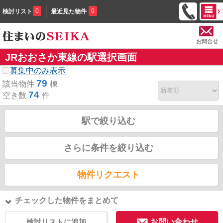
0
0
検討リスト
最近見た物件
お問合せ
JRおおさか東線の駅選択画面
募集中のみ表示
79
該当物件
棟
74
空き数
件
駅で絞り込む
さらに条件を絞り込む
物件リクエスト
チェックした物件をまとめて
検討リストに追加
お問い合わせ