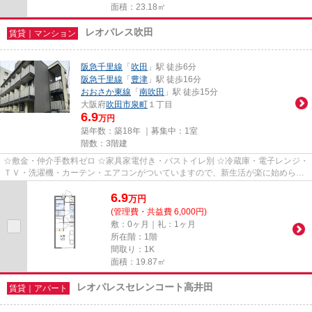
面積：23.18㎡
レオパレス吹田
賃貸｜マンション
阪急千里線
「
吹田
」駅 徒歩6分
阪急千里線
「
豊津
」駅 徒歩16分
おおさか東線
「
南吹田
」駅 徒歩15分
大阪府
吹田市
泉町
１丁目
6.9
万円
築年数：築18年 ｜募集中：
1室
階数：3階建
☆敷金・仲介手数料ゼロ ☆家具家電付き・バストイレ別 ☆冷蔵庫・電子レンジ・
ＴＶ・洗濯機・カーテン・エアコンがついていますので、新生活が楽に始められ
ます。
6.9
万
円
(管理費・共益費 6,000円)
敷：0ヶ月｜礼：1ヶ月
所在階：1階
間取り：1K
面積：19.87㎡
レオパレスセレンコート高井田
賃貸｜アパート