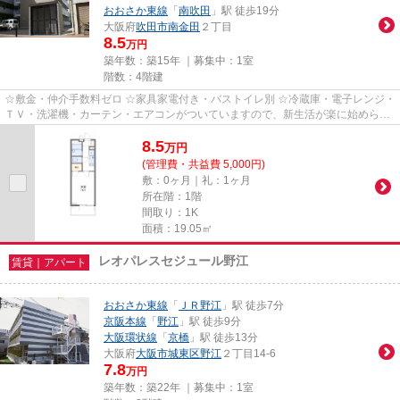
おおさか東線
「
南吹田
」駅 徒歩19分
大阪府
吹田市
南金田
２丁目
8.5
万円
築年数：築15年 ｜募集中：
1室
階数：4階建
☆敷金・仲介手数料ゼロ ☆家具家電付き・バストイレ別 ☆冷蔵庫・電子レンジ・
ＴＶ・洗濯機・カーテン・エアコンがついていますので、新生活が楽に始められ
ます。
8.5
万
円
(管理費・共益費 5,000円)
敷：0ヶ月｜礼：1ヶ月
所在階：1階
間取り：1K
面積：19.05㎡
レオパレスセジュール野江
賃貸｜アパート
おおさか東線
「
ＪＲ野江
」駅 徒歩7分
京阪本線
「
野江
」駅 徒歩9分
大阪環状線
「
京橋
」駅 徒歩13分
大阪府
大阪市城東区
野江
２丁目14-6
7.8
万円
築年数：築22年 ｜募集中：
1室