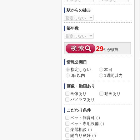
駅からの徒歩
築年数
29
件が該当
情報公開日
指定しない
本日
3日以内
1週間以内
画像・動画あり
画像あり
動画あり
パノラマあり
こだわり条件
ペット飼育可
(-)
ペット専用設備
(-)
楽器相談
(-)
陽当り良好
(-)