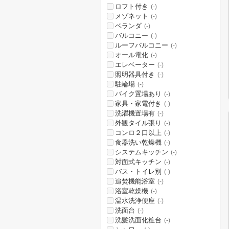
ロフト付き
(-)
メゾネット
(-)
ベランダ
(-)
バルコニー
(-)
ルーフバルコニー
(-)
オール電化
(-)
エレベーター
(-)
照明器具付き
(-)
駐輪場
(-)
バイク置場あり
(-)
家具・家電付き
(-)
洗濯機置場有
(-)
外観タイル張り
(-)
コンロ２口以上
(-)
食器洗い乾燥機
(-)
システムキッチン
(-)
対面式キッチン
(-)
バス・トイレ別
(-)
追焚機能浴室
(-)
浴室乾燥機
(-)
温水洗浄便座
(-)
洗面台
(-)
洗髪洗面化粧台
(-)