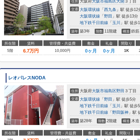
大阪府
大阪市福島区
大開
３丁目
住所
交通
大阪環状線
「
西九条
」駅 徒歩12
大阪環状線
「
野田
」駅 徒歩13分
地下鉄千日前線
「
玉川
」駅 徒歩1
築3年
11階建
鉄筋
築年
階数
構造
所在階
賃料
管理費・共益費
敷金
礼金
間取り
6.7
万円
0ヶ月
0ヶ月
5階
10,000円
1K
レオパレスNODA
大阪府
大阪市福島区
野田
３丁目
住所
交通
大阪環状線
「
野田
」駅 徒歩5分
地下鉄千日前線
「
玉川
」駅 徒歩
地下鉄千日前線
「
野田阪神
」駅 
築28年
2階建
木造
築年
階数
構造
所在階
賃料
管理費・共益費
敷金
礼金
間取り