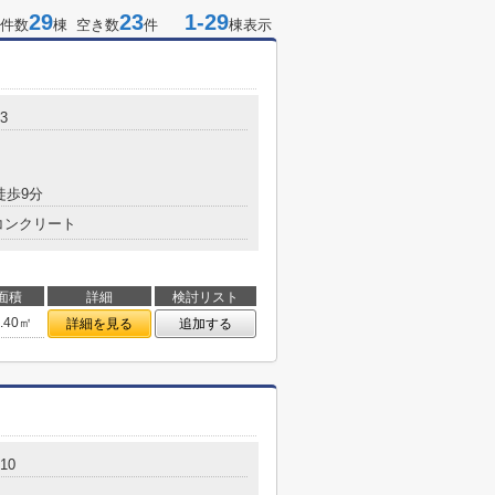
29
23
1-29
件数
棟 空き数
件
棟表示
3
徒歩9分
コンクリート
面積
詳細
検討リスト
3.40㎡
詳細を見る
追加する
10