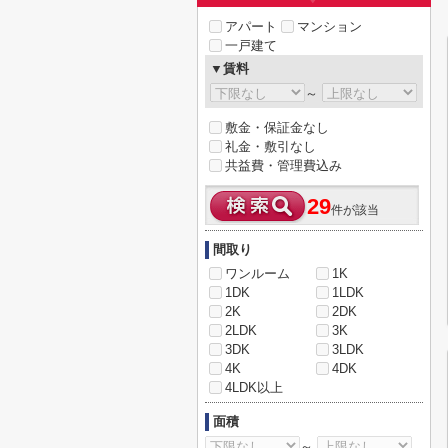
アパート
マンション
一戸建て
▼賃料
～
敷金・保証金なし
礼金・敷引なし
共益費・管理費込み
29
件が該当
間取り
ワンルーム
1K
1DK
1LDK
2K
2DK
2LDK
3K
3DK
3LDK
4K
4DK
4LDK以上
面積
～