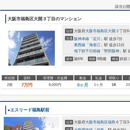
該当公開
大阪市福島区大開３丁目のマンション
大阪府
大阪市福島区
大開
３丁目8-
住所
交通
阪神本線
「
淀川
」駅 徒歩7分
東西線
「
海老江
」駅 徒歩11分
地下鉄千日前線
「
野田阪神
」駅 
築6年
9階建
鉄筋
築年
階数
構造
所在階
賃料
管理費・共益費
敷金
礼金
間取り
7
万円
0ヶ月
2階
8,000円
1ヶ月
1K
2
●エスリード福島駅前
大阪府
大阪市福島区
福島
６丁目3-
住所
交通
大阪環状線
「
福島
」駅 徒歩3分