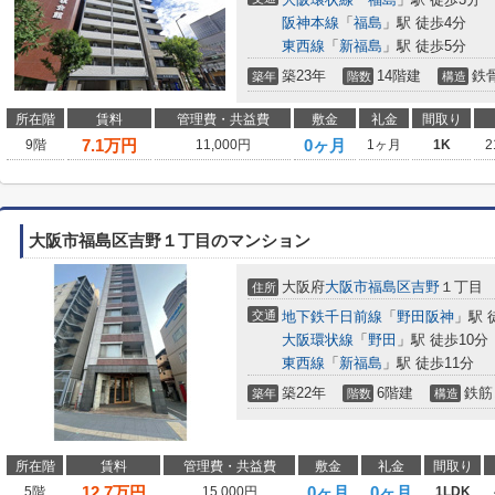
阪神本線
「
福島
」駅 徒歩4分
東西線
「
新福島
」駅 徒歩5分
築23年
14階建
鉄
築年
階数
構造
所在階
賃料
管理費・共益費
敷金
礼金
間取り
7.1
万円
0ヶ月
9階
11,000円
1ヶ月
1K
2
大阪市福島区吉野１丁目のマンション
大阪府
大阪市福島区
吉野
１丁目
住所
交通
地下鉄千日前線
「
野田阪神
」駅 
大阪環状線
「
野田
」駅 徒歩10分
東西線
「
新福島
」駅 徒歩11分
築22年
6階建
鉄筋
築年
階数
構造
所在階
賃料
管理費・共益費
敷金
礼金
間取り
12.7
万円
0ヶ月
0ヶ月
5階
15,000円
1LDK