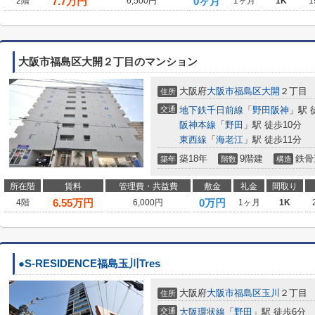
7.7
万円
0ヶ月
2階
6,500円
1ヶ月
1K
1
大阪市福島区大開２丁目のマンション
大阪府
大阪市福島区
大開
２丁目
住所
交通
地下鉄千日前線
「
野田阪神
」駅 
阪神本線
「
野田
」駅 徒歩10分
東西線
「
海老江
」駅 徒歩11分
築18年
9階建
鉄骨
築年
階数
構造
所在階
賃料
管理費・共益費
敷金
礼金
間取り
6.55
万円
0万円
4階
6,000円
1ヶ月
1K
●S-RESIDENCE福島玉川Tres
大阪府
大阪市福島区
玉川
２丁目
住所
交通
大阪環状線
「
野田
」駅 徒歩6分