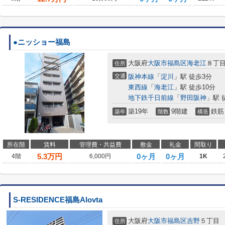
●ニッショー福島
大阪府
大阪市福島区
海老江
８丁
住所
交通
阪神本線
「
淀川
」駅 徒歩3分
東西線
「
海老江
」駅 徒歩10分
地下鉄千日前線
「
野田阪神
」駅 
築19年
9階建
鉄筋
築年
階数
構造
所在階
賃料
管理費・共益費
敷金
礼金
間取り
5.3
万円
0ヶ月
0ヶ月
4階
6,000円
1K
S-RESIDENCE福島Alovta
大阪府
大阪市福島区
吉野
５丁目
住所