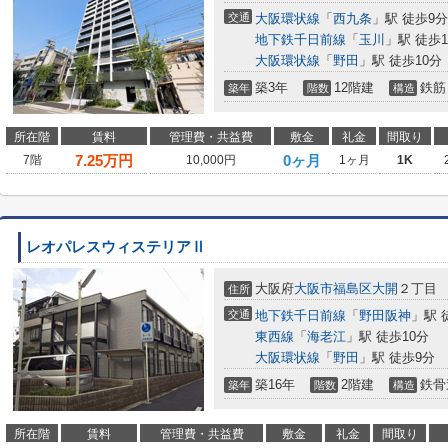
交通
大阪環状線
「
西九条
」駅 徒歩9分
地下鉄千日前線
「
玉川
」駅 徒歩1
大阪環状線
「
野田
」駅 徒歩10分
築3年
12階建
鉄筋
築年
階数
構造
所在階
賃料
管理費・共益費
敷金
礼金
間取り
7.25
万円
0ヶ月
7階
10,000円
1ヶ月
1K
レオパレスウィステリアⅡ
大阪府
大阪市福島区
大開
２丁目
住所
交通
地下鉄千日前線
「
野田阪神
」駅 
東西線
「
海老江
」駅 徒歩10分
大阪環状線
「
野田
」駅 徒歩9分
築16年
2階建
鉄骨
築年
階数
構造
所在階
賃料
管理費・共益費
敷金
礼金
間取り