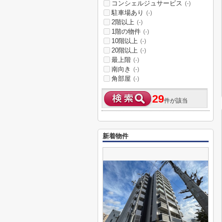
コンシェルジュサービス
(-)
駐車場あり
(-)
2階以上
(-)
1階の物件
(-)
10階以上
(-)
20階以上
(-)
最上階
(-)
南向き
(-)
角部屋
(-)
29
件が該当
新着物件