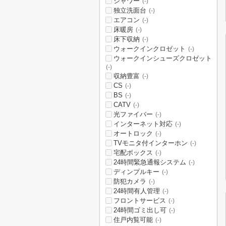
シャワー
(-)
独立洗面台
(-)
エアコン
(-)
床暖房
(-)
床下収納
(-)
ウォークインクロゼット
(-)
ウォークインシューズクロゼット
(-)
収納豊富
(-)
CS
(-)
BS
(-)
CATV
(-)
光ファイバー
(-)
インターネット対応
(-)
オートロック
(-)
TVモニタ付インターホン
(-)
宅配ボックス
(-)
24時間緊急通報システム
(-)
ディンプルキー
(-)
防犯カメラ
(-)
24時間有人管理
(-)
フロントサービス
(-)
24時間ゴミ出し可
(-)
住戸内覧可能
(-)