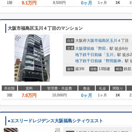
8.1
万円
0ヶ月
1階
8,500円
1ヶ月
1K
1
大阪市福島区玉川４丁目のマンション
大阪府
大阪市福島区
玉川
４丁目
住所
交通
大阪環状線
「
野田
」駅 徒歩6分
地下鉄千日前線
「
玉川
」駅 徒歩
地下鉄千日前線
「
野田阪神
」駅 
築3年
13階建
鉄筋
築年
階数
構造
所在階
賃料
管理費・共益費
敷金
礼金
間取り
7.8
万円
0ヶ月
3階
10,000円
1ヶ月
1K
2
●エスリードレジデンス大阪福島シティウエスト