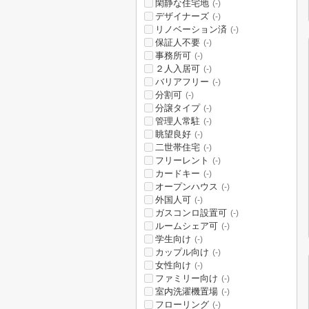
閑静な住宅地
(-)
デザイナーズ
(-)
リノベーション済
(-)
保証人不要
(-)
事務所可
(-)
２人入居可
(-)
バリアフリー
(-)
分割可
(-)
分譲タイプ
(-)
管理人常駐
(-)
眺望良好
(-)
二世帯住宅
(-)
フリーレント
(-)
カードキー
(-)
オープンハウス
(-)
外国人可
(-)
ガスコンロ設置可
(-)
ルームシェア可
(-)
学生向け
(-)
カップル向け
(-)
女性向け
(-)
ファミリー向け
(-)
室内洗濯機置場
(-)
フローリング
(-)