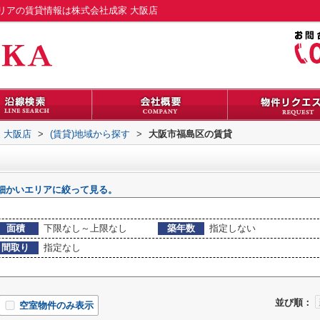
リアの賃貸情報は株式会社成家 大阪店
 大阪店
>
(賃貸)地域から探す
>
大阪市福島区の賃貸
細かいエリアに絞って見る。
面積
下限なし～上限なし
築年数
指定しない
間取り
指定なし
並び順：
空室物件のみ表示