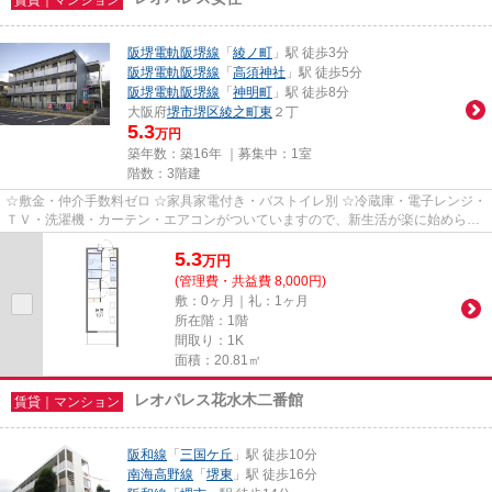
阪堺電軌阪堺線
「
綾ノ町
」駅 徒歩3分
阪堺電軌阪堺線
「
高須神社
」駅 徒歩5分
阪堺電軌阪堺線
「
神明町
」駅 徒歩8分
大阪府
堺市堺区
綾之町東
２丁
5.3
万円
築年数：築16年 ｜募集中：
1室
階数：3階建
☆敷金・仲介手数料ゼロ ☆家具家電付き・バストイレ別 ☆冷蔵庫・電子レンジ・
ＴＶ・洗濯機・カーテン・エアコンがついていますので、新生活が楽に始められ
ます。
5.3
万
円
(管理費・共益費 8,000円)
敷：0ヶ月｜礼：1ヶ月
所在階：1階
間取り：1K
面積：20.81㎡
レオパレス花水木二番館
賃貸｜マンション
阪和線
「
三国ケ丘
」駅 徒歩10分
南海高野線
「
堺東
」駅 徒歩16分