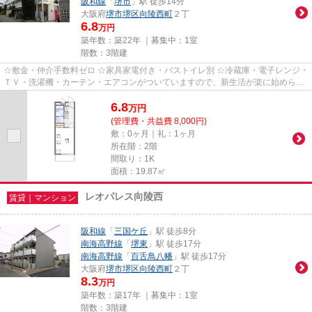
阪和線
「
堺市
」駅 徒歩14分
大阪府
堺市堺区
向陵西町
２丁
6.8
万円
築年数：築22年 ｜募集中：
1室
階数：3階建
☆敷金・仲介手数料ゼロ ☆家具家電付き・バストイレ別 ☆冷蔵庫・電子レンジ・
ＴＶ・洗濯機・カーテン・エアコンがついていますので、新生活が楽に始められ
ます。
6.8
万
円
(管理費・共益費 8,000円)
敷：0ヶ月｜礼：1ヶ月
所在階：2階
間取り：1K
面積：19.87㎡
レオパレス向陵西
賃貸｜マンション
阪和線
「
三国ケ丘
」駅 徒歩8分
南海高野線
「
堺東
」駅 徒歩17分
南海高野線
「
百舌鳥八幡
」駅 徒歩17分
大阪府
堺市堺区
向陵西町
２丁
8.3
万円
築年数：築17年 ｜募集中：
1室
階数：3階建