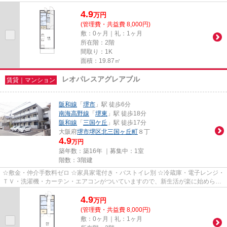
ます。
4.9
万
円
(管理費・共益費 8,000円)
敷：0ヶ月｜礼：1ヶ月
所在階：2階
間取り：1K
面積：19.87㎡
レオパレスアグレアブル
賃貸｜マンション
阪和線
「
堺市
」駅 徒歩6分
南海高野線
「
堺東
」駅 徒歩18分
阪和線
「
三国ケ丘
」駅 徒歩17分
大阪府
堺市堺区
北三国ヶ丘町
８丁
4.9
万円
築年数：築16年 ｜募集中：
1室
階数：3階建
☆敷金・仲介手数料ゼロ ☆家具家電付き・バストイレ別 ☆冷蔵庫・電子レンジ・
ＴＶ・洗濯機・カーテン・エアコンがついていますので、新生活が楽に始められ
ます。
4.9
万
円
(管理費・共益費 8,000円)
敷：0ヶ月｜礼：1ヶ月