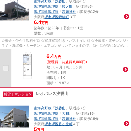
南海高野線
「
浅香山
」駅 徒歩8分
阪堺電軌阪堺線
「
綾ノ町
」駅 徒歩8分
阪堺電軌阪堺線
「
高須神社
」駅 徒歩12分
大阪府
堺市堺区
錦綾町
３丁
6.4
万円
築年数：築23年 ｜募集中：
1室
階数：3階建
☆敷金・仲介手数料ゼロ ☆家具家電付き・バストイレ別 ☆冷蔵庫・電子レンジ・
ＴＶ・洗濯機・カーテン・エアコンがついていますので、新生活が楽に始められ
ます。
6.4
万
円
(管理費・共益費 8,000円)
敷：0ヶ月｜礼：1ヶ月
所在階：1階
間取り：1K
面積：19.87㎡
レオパレス浅香山
賃貸｜マンション
南海高野線
「
浅香山
」駅 徒歩7分
阪堺電軌阪堺線
「
大和川
」駅 徒歩21分
阪堺電軌阪堺線
「
高須神社
」駅 徒歩16分
大阪府
堺市堺区
香ヶ丘町
４丁
5
万円