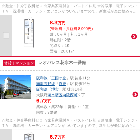
☆敷金・仲介手数料ゼロ ☆家具家電付き・バストイレ別 ☆冷蔵庫・電子レンジ・
ＴＶ・洗濯機・カーテン・エアコンがついていますので、新生活が楽に始められ
ます。
8.3
万
円
(管理費・共益費 8,000円)
敷：0ヶ月｜礼：1ヶ月
所在階：2階
間取り：1K
面積：20.81㎡
レオパレス花水木一番館
賃貸｜マンション
阪和線
「
三国ケ丘
」駅 徒歩11分
南海高野線
「
堺東
」駅 徒歩16分
阪和線
「
堺市
」駅 徒歩14分
大阪府
堺市堺区
向陵西町
２丁
6.7
万円
築年数：築22年 ｜募集中：
1室
階数：3階建
☆敷金・仲介手数料ゼロ ☆家具家電付き・バストイレ別 ☆冷蔵庫・電子レンジ・
ＴＶ・洗濯機・カーテン・エアコンがついていますので、新生活が楽に始められ
ます。
6.7
万
円