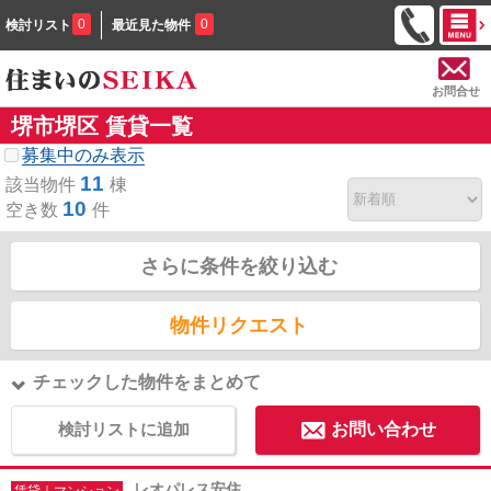
0
0
検討リスト
最近見た物件
お問合せ
堺市堺区 賃貸一覧
募集中のみ表示
11
該当物件
棟
10
空き数
件
さらに条件を絞り込む
物件リクエスト
チェックした物件をまとめて
検討リストに追加
お問い合わせ
レオパレス安住
賃貸｜マンション