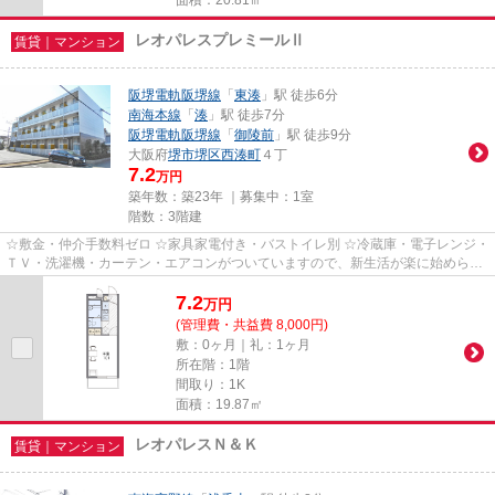
レオパレスプレミールⅡ
賃貸｜マンション
阪堺電軌阪堺線
「
東湊
」駅 徒歩6分
南海本線
「
湊
」駅 徒歩7分
阪堺電軌阪堺線
「
御陵前
」駅 徒歩9分
大阪府
堺市堺区
西湊町
４丁
7.2
万円
築年数：築23年 ｜募集中：
1室
階数：3階建
☆敷金・仲介手数料ゼロ ☆家具家電付き・バストイレ別 ☆冷蔵庫・電子レンジ・
ＴＶ・洗濯機・カーテン・エアコンがついていますので、新生活が楽に始められ
ます。
7.2
万
円
(管理費・共益費 8,000円)
敷：0ヶ月｜礼：1ヶ月
所在階：1階
間取り：1K
面積：19.87㎡
レオパレスＮ＆Ｋ
賃貸｜マンション