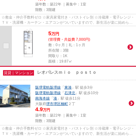
築年数：築22年 ｜募集中：
1室
階数：3階建
☆敷金・仲介手数料ゼロ ☆家具家電付き・バストイレ別 ☆冷蔵庫・電子レンジ・
ＴＶ・洗濯機・カーテン・エアコンがついていますので、新生活が楽に始められ
ます。
5
万
円
(管理費・共益費 7,000円)
敷：0ヶ月｜礼：1ヶ月
所在階：3階
間取り：1K
面積：19.87㎡
レオパレスｍｉｏ ｐｏｓｔｏ
賃貸｜マンション
阪堺電軌阪堺線
「
東湊
」駅 徒歩3分
阪堺電軌阪堺線
「
石津北
」駅 徒歩10分
南海本線
「
湊
」駅 徒歩11分
大阪府
堺市堺区
楠町
２丁
4.9
万円
築年数：築22年 ｜募集中：
1室
階数：3階建
☆敷金・仲介手数料ゼロ ☆家具家電付き・バストイレ別 ☆冷蔵庫・電子レンジ・
ＴＶ・洗濯機・カーテン・エアコンがついていますので、新生活が楽に始められ