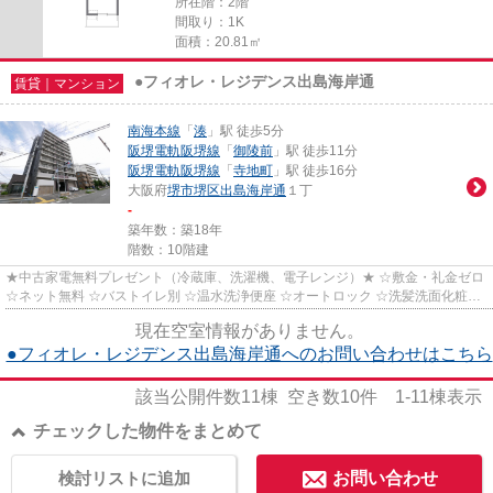
所在階：2階
間取り：1K
面積：20.81㎡
●フィオレ・レジデンス出島海岸通
賃貸｜マンション
南海本線
「
湊
」駅 徒歩5分
阪堺電軌阪堺線
「
御陵前
」駅 徒歩11分
阪堺電軌阪堺線
「
寺地町
」駅 徒歩16分
大阪府
堺市堺区
出島海岸通
１丁
-
築年数：築18年
階数：10階建
★中古家電無料プレゼント（冷蔵庫、洗濯機、電子レンジ）★ ☆敷金・礼金ゼロ
☆ネット無料 ☆バストイレ別 ☆温水洗浄便座 ☆オートロック ☆洗髪洗面化粧台
☆フローリング ☆エアコン ☆室内...
現在空室情報がありません。
●フィオレ・レジデンス出島海岸通へのお問い合わせはこちら
該当公開件数
11
棟 空き数
10
件
1-11
棟表示
チェックした物件をまとめて
検討リストに追加
お問い合わせ