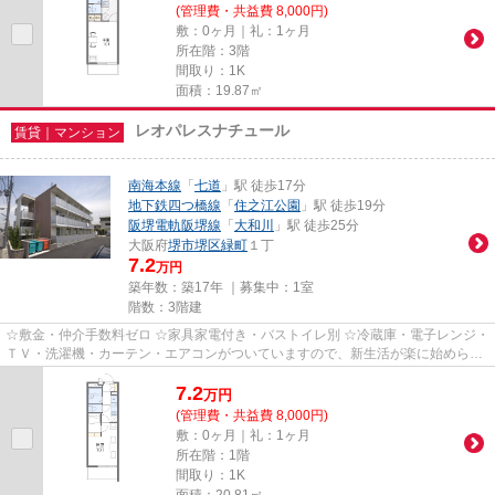
(管理費・共益費 8,000円)
敷：0ヶ月｜礼：1ヶ月
所在階：3階
間取り：1K
面積：19.87㎡
レオパレスナチュール
賃貸｜マンション
南海本線
「
七道
」駅 徒歩17分
地下鉄四つ橋線
「
住之江公園
」駅 徒歩19分
阪堺電軌阪堺線
「
大和川
」駅 徒歩25分
大阪府
堺市堺区
緑町
１丁
7.2
万円
築年数：築17年 ｜募集中：
1室
階数：3階建
☆敷金・仲介手数料ゼロ ☆家具家電付き・バストイレ別 ☆冷蔵庫・電子レンジ・
ＴＶ・洗濯機・カーテン・エアコンがついていますので、新生活が楽に始められ
ます。
7.2
万
円
(管理費・共益費 8,000円)
敷：0ヶ月｜礼：1ヶ月
所在階：1階
間取り：1K
面積：20.81㎡