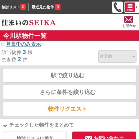
0
0
検討リスト
最近見た物件
お問合せ
今川駅物件一覧
募集中のみ表示
3
該当物件
棟
2
空き数
件
駅で絞り込む
さらに条件を絞り込む
物件リクエスト
チェックした物件をまとめて
検討リストに追加
お問い合わせ