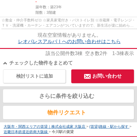
-
築年数：築23年
階数：3階建
☆敷金・仲介手数料ゼロ ☆家具家電付き・バストイレ別 ☆冷蔵庫・電子レンジ・
ＴＶ・洗濯機・カーテン・エアコンがついていますので、新生活が楽に始められ
ます。
現在空室情報がありません。
レオパレスアルバⅠへのお問い合わせはこちら
該当公開件数
3
棟 空き数
2
件
1-3
棟表示
チェックした物件をまとめて
検討リストに追加
お問い合わせ
さらに条件を絞り込む
物件リクエスト
大阪市・関西エリアの賃貸｜株式会社成家 大阪店
>
(賃貸)路線・駅から探す
>
近畿日本鉄道近鉄南大阪線
>
今川駅の賃貸