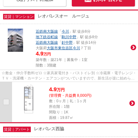
レオパレスオー ルージュ
賃貸｜マンション
近鉄南大阪線
「
今川
」駅 徒歩8分
地下鉄谷町線
「
駒川中野
」駅 徒歩8分
近鉄南大阪線
「
針中野
」駅 徒歩14分
大阪府
大阪市東住吉区
今川
７丁目
4.9
万円
築年数：築21年 ｜募集中：
1室
階数：3階建
☆敷金・仲介手数料ゼロ ☆家具家電付き・バストイレ別 ☆冷蔵庫・電子レンジ・
ＴＶ・洗濯機・カーテン・エアコンがついていますので、新生活が楽に始められ
ます。
4.9
万
円
(管理費・共益費 8,000円)
敷：0ヶ月｜礼：1ヶ月
所在階：1階
間取り：1K
面積：19.87㎡
レオパレス西脇
賃貸｜アパート