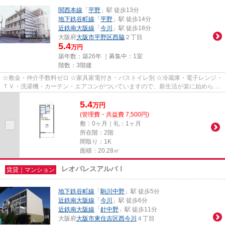
関西本線
「
平野
」駅 徒歩13分
地下鉄谷町線
「
平野
」駅 徒歩14分
近鉄南大阪線
「
今川
」駅 徒歩18分
大阪府
大阪市平野区
西脇
２丁目
5.4
万円
築年数：築26年 ｜募集中：
1室
階数：3階建
☆敷金・仲介手数料ゼロ ☆家具家電付き・バストイレ別 ☆冷蔵庫・電子レンジ・
ＴＶ・洗濯機・カーテン・エアコンがついていますので、新生活が楽に始められ
ます。
5.4
万
円
(管理費・共益費 7,500円)
敷：0ヶ月｜礼：1ヶ月
所在階：2階
間取り：1K
面積：20.28㎡
レオパレスアルバⅠ
賃貸｜マンション
地下鉄谷町線
「
駒川中野
」駅 徒歩5分
近鉄南大阪線
「
今川
」駅 徒歩6分
近鉄南大阪線
「
針中野
」駅 徒歩11分
大阪府
大阪市東住吉区
西今川
４丁目