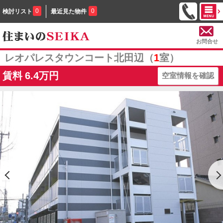
0
0
検討リスト
最近見た物件
お問合せ
レオパレスタウンコート北田辺（
1
室）
賃料
6.4万円
空室情報を確認