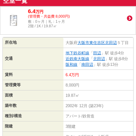
空室一覧
6.4
万
円
(管理費・共益費 8,000円)
敷：0ヶ月｜礼：1ヶ月
2階 / 1K / 19.87㎡
所在地
大阪府
大阪市東住吉区
北田辺
５丁目
地下鉄谷町線
「
田辺
」駅 徒歩4分
交通
近鉄南大阪線
「
北田辺
」駅 徒歩8分
阪和線
「
南田辺
」駅 徒歩13分
賃料
6.4万円
管理費等
8,000円
面積
19.87㎡
築年数
2002年 12月 (築23年)
種別/構造
アパート/鉄骨造
階建
3階建