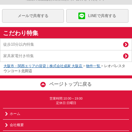
メールで共有する
LINEで共有する
こだわり特集
徒歩10分以内特集
家具家電付き特集
大阪市・関西エリアの賃貸｜株式会社成家 大阪店
>
物件一覧
>
レオパレスタ
ウンコート北田辺
ページトップに戻る
営業時間:10:00～19:00
定休日:日曜日
ホーム
会社概要