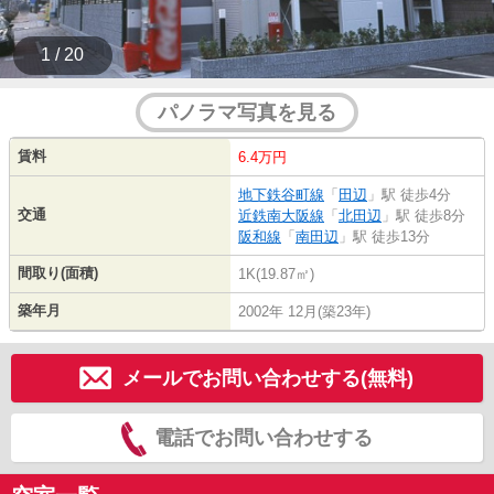
1 / 20
パノラマ写真を見る
賃料
6.4万円
地下鉄谷町線
「
田辺
」駅 徒歩4分
交通
近鉄南大阪線
「
北田辺
」駅 徒歩8分
阪和線
「
南田辺
」駅 徒歩13分
間取り(面積)
1K(19.87㎡)
築年月
2002年 12月(築23年)
メールでお問い合わせする(無料)
電話でお問い合わせする