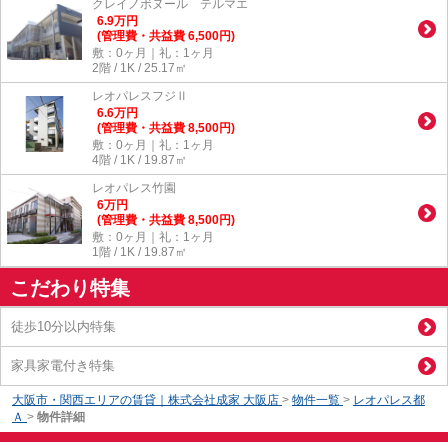
クレイノボヌール テルマエ
6.9
万
円
(管理費・共益費 6,500円)
敷：0ヶ月｜礼：1ヶ月
2階 / 1K / 25.17㎡
レオパレスフジⅡ
6.6
万
円
(管理費・共益費 8,500円)
敷：0ヶ月｜礼：1ヶ月
4階 / 1K / 19.87㎡
レオパレス竹園
6
万
円
(管理費・共益費 8,500円)
敷：0ヶ月｜礼：1ヶ月
1階 / 1K / 19.87㎡
こだわり特集
徒歩10分以内特集
家具家電付き特集
大阪市・関西エリアの賃貸｜株式会社成家 大阪店
>
物件一覧
>
レオパレス都
Ａ
>
物件詳細