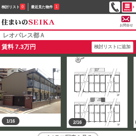
0
1
検討リスト
最近見た物件
お問合せ
レオパレス都Ａ
賃料
7.3
万円
検討リストに追加
1/16
2/16