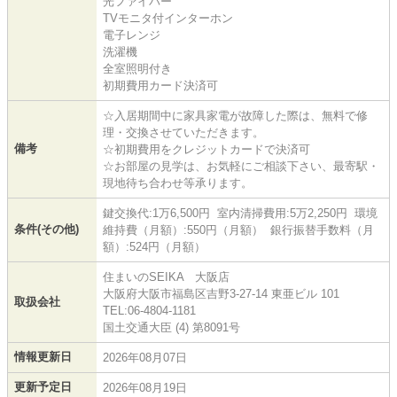
光ファイバー
TVモニタ付インターホン
電子レンジ
洗濯機
全室照明付き
初期費用カード決済可
☆入居期間中に家具家電が故障した際は、無料で修
理・交換させていただきます。
備考
☆初期費用をクレジットカードで決済可
☆お部屋の見学は、お気軽にご相談下さい、最寄駅・
現地待ち合わせ等承ります。
鍵交換代:1万6,500円 室内清掃費用:5万2,250円 環境
条件(その他)
維持費（月額）:550円（月額） 銀行振替手数料（月
額）:524円（月額）
住まいのSEIKA 大阪店
大阪府大阪市福島区吉野3-27-14 東亜ビル 101
取扱会社
TEL:06-4804-1181
国土交通大臣 (4) 第8091号
情報更新日
2026年08月07日
更新予定日
2026年08月19日