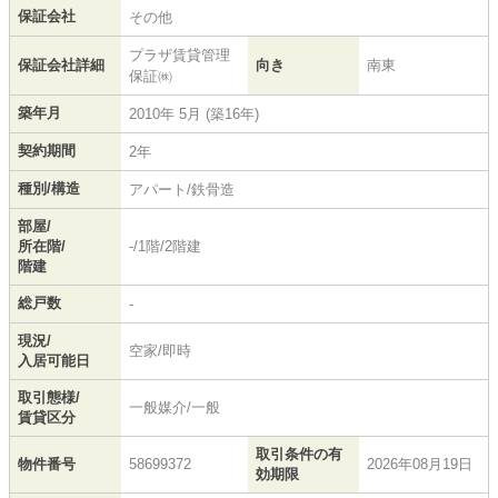
保証会社
その他
プラザ賃貸管理
保証会社詳細
向き
南東
保証㈱
築年月
2010年 5月 (築16年)
契約期間
2年
種別/構造
アパート/鉄骨造
部屋/
所在階/
-/1階/2階建
階建
総戸数
-
現況/
空家/即時
入居可能日
取引態様/
一般媒介/一般
賃貸区分
取引条件の有
物件番号
58699372
2026年08月19日
効期限