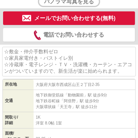
パノラマ写真を見る
メールでお問い合わせする(無料)
電話でお問い合わせする
☆敷金・仲介手数料ゼロ
☆家具家電付き・バストイレ別
☆冷蔵庫・電子レンジ・ＴＶ・洗濯機・カーテン・エアコ
ンがついていますので、新生活が楽に始められます。
所在地
大阪府
大阪市西成区
山王
２丁目2-35
地下鉄御堂筋線
「
動物園前
」駅 徒歩9分
交通
地下鉄谷町線
「
阿倍野
」駅 徒歩9分
大阪環状線
「
天王寺
」駅 徒歩11分
間取り/
1K
詳細
洋室 8.0帖 1室
面積/