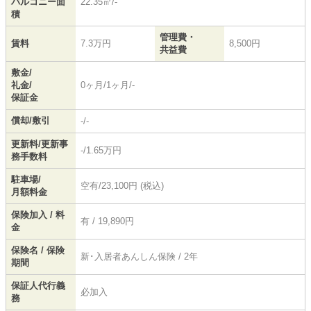
バルコニー面
22.35㎡/-
積
管理費・
賃料
7.3万円
8,500円
共益費
敷金/
礼金/
0ヶ月/1ヶ月/-
保証金
償却/敷引
-/-
更新料/更新事
-/1.65万円
務手数料
駐車場/
空有/23,100円 (税込)
月額料金
保険加入 / 料
有 / 19,890円
金
保険名 / 保険
新･入居者あんしん保険 / 2年
期間
保証人代行義
必加入
務