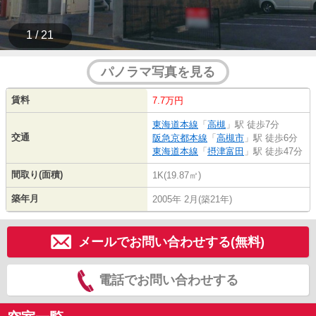
1 / 21
パノラマ写真を見る
賃料
7.7万円
東海道本線
「
高槻
」駅 徒歩7分
交通
阪急京都本線
「
高槻市
」駅 徒歩6分
東海道本線
「
摂津富田
」駅 徒歩47分
間取り(面積)
1K(19.87㎡)
築年月
2005年 2月(築21年)
メールでお問い合わせする(無料)
電話でお問い合わせする