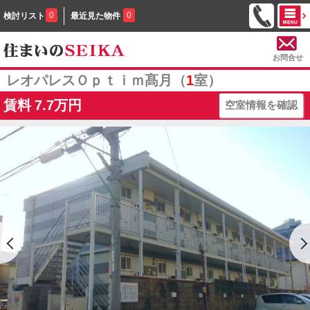
0
0
検討リスト
最近見た物件
お問合せ
レオパレスＯｐｔｉｍ髙月（
1
室）
賃料
7.7万円
空室情報を確認