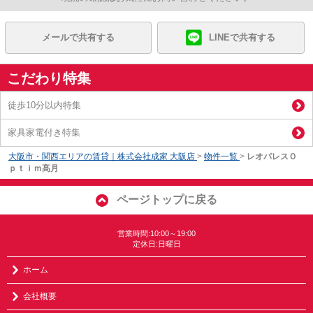
メールで共有する
LINEで共有する
こだわり特集
徒歩10分以内特集
家具家電付き特集
大阪市・関西エリアの賃貸｜株式会社成家 大阪店
>
物件一覧
>
レオパレスＯ
ｐｔｉｍ髙月
ページトップに戻る
営業時間:10:00～19:00
定休日:日曜日
ホーム
会社概要