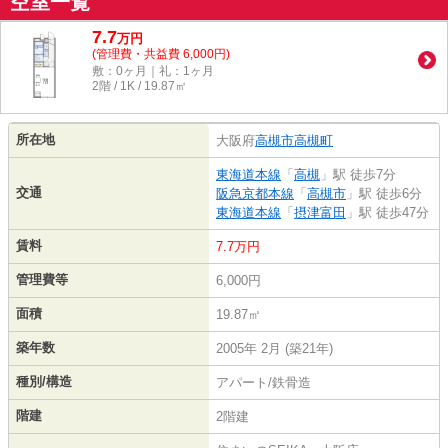
空室一覧
7.7
万
円
(管理費・共益費 6,000円)
敷：0ヶ月｜礼：1ヶ月
2階 / 1K / 19.87㎡
所在地
大阪府
高槻市
高槻町
東海道本線
「
高槻
」駅 徒歩7分
交通
阪急京都本線
「
高槻市
」駅 徒歩6分
東海道本線
「
摂津富田
」駅 徒歩47分
賃料
7.7万円
管理費等
6,000円
面積
19.87㎡
築年数
2005年 2月 (築21年)
種別/構造
アパート/鉄骨造
階建
2階建