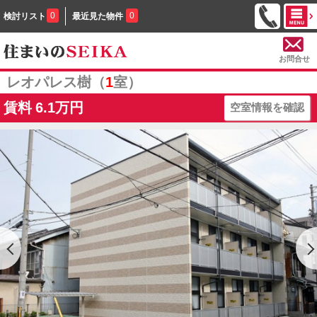
0
0
検討リスト
最近見た物件
お問合せ
レオパレス樹（
1
室）
賃料
6.1万円
空室情報を確認