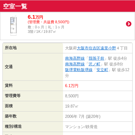
空室一覧
6.1
万
円
(管理費・共益費 8,500円)
敷：0ヶ月｜礼：1ヶ月
3階 / 1K / 19.87㎡
所在地
大阪府
大阪市住吉区
遠里小野
４丁目
南海高野線
「
我孫子前
」駅 徒歩4分
南海高野線
「
沢ノ町
」駅 徒歩8分
交通
阪堺電軌阪堺線
「
安立町
」駅 徒歩12
分
賃料
6.1万円
管理費等
8,500円
面積
19.87㎡
築年数
2006年 7月 (築20年)
種別/構造
マンション/鉄骨造