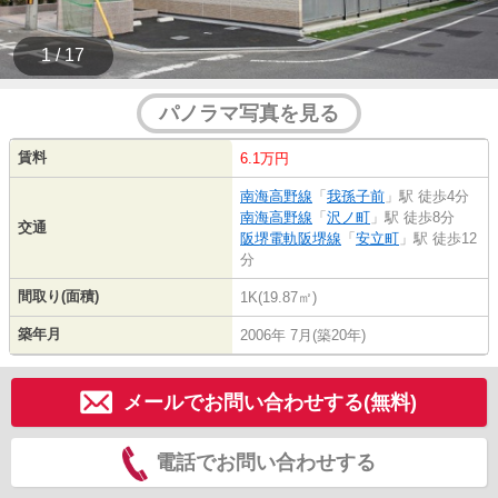
1 / 17
パノラマ写真を見る
賃料
6.1万円
南海高野線
「
我孫子前
」駅 徒歩4分
南海高野線
「
沢ノ町
」駅 徒歩8分
交通
阪堺電軌阪堺線
「
安立町
」駅 徒歩12
分
間取り(面積)
1K(19.87㎡)
築年月
2006年 7月(築20年)
メールでお問い合わせする(無料)
電話でお問い合わせする