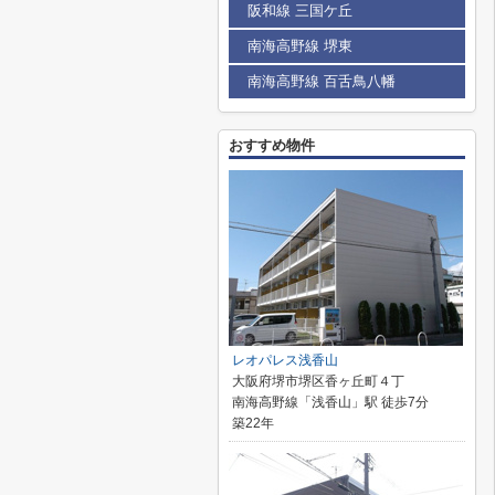
阪和線 三国ケ丘
南海高野線 堺東
南海高野線 百舌鳥八幡
おすすめ物件
レオパレス浅香山
大阪府堺市堺区香ヶ丘町４丁
南海高野線「浅香山」駅 徒歩7分
築22年