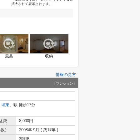
拡大されて表示されます。
風呂
収納
情報の見方
【マンション】
「
堺東
」駅 徒歩17分
益費
8,000円
年数）
2008年 9月 ( 築17年 )
3階建