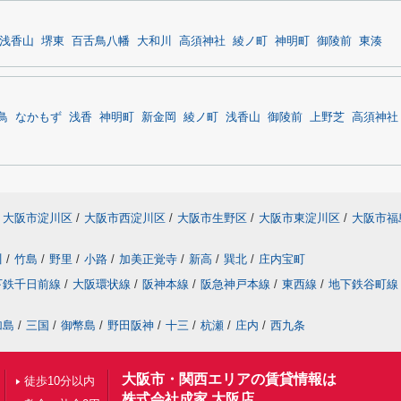
浅香山
堺東
百舌鳥八幡
大和川
高須神社
綾ノ町
神明町
御陵前
東湊
鳥
なかもず
浅香
神明町
新金岡
綾ノ町
浅香山
御陵前
上野芝
高須神社
大阪市淀川区
/
大阪市西淀川区
/
大阪市生野区
/
大阪市東淀川区
/
大阪市福
川
/
竹島
/
野里
/
小路
/
加美正覚寺
/
新高
/
巽北
/
庄内宝町
下鉄千日前線
/
大阪環状線
/
阪神本線
/
阪急神戸本線
/
東西線
/
地下鉄谷町線
加島
/
三国
/
御幣島
/
野田阪神
/
十三
/
杭瀬
/
庄内
/
西九条
大阪市・関西エリアの賃貸情報は
徒歩10分以内
株式会社成家 大阪店