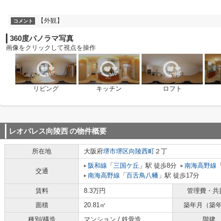
【外観】
コメント
360度パノラマ写真
画像をクリックして視点を操作
リビング
キッチン
ロフト
レオパレス向陵西
の物件概要
所在地
大阪府
堺市堺区
向陵西町
２丁
阪和線
「
三国ケ丘
」駅 徒歩8分
南海高野線
交通
南海高野線
「
百舌鳥八幡
」駅 徒歩17分
賃料
8.3万円
管理費・共
面積
20.81㎡
築年月（築
種別/構造
マンション / 鉄骨造
階建