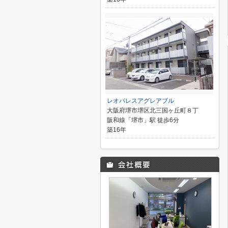
レオパレスアグレアブル
大阪府堺市堺区北三国ヶ丘町８丁
阪和線「堺市」駅 徒歩6分
築16年