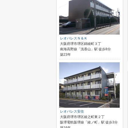
レオパレスＮ＆Ｋ
大阪府堺市堺区錦綾町３丁
南海高野線「浅香山」駅 徒歩8分
築23年
レオパレス安住
大阪府堺市堺区綾之町東２丁
阪堺電軌阪堺線「綾ノ町」駅 徒歩3分
築16年