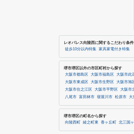
レオパレス向陵西に関するこだわり条件
徒歩10分以内特集
家具家電付き特集
堺市堺区以外の市区町村から探す
大阪市都島区
大阪市福島区
大阪市此
大阪市東成区
大阪市生野区
大阪市旭
大阪市住之江区
大阪市平野区
大阪市
八尾市
富田林市
寝屋川市
松原市
大
堺市堺区の町名から探す
向陵西町
綾之町東
香ヶ丘町
北三国