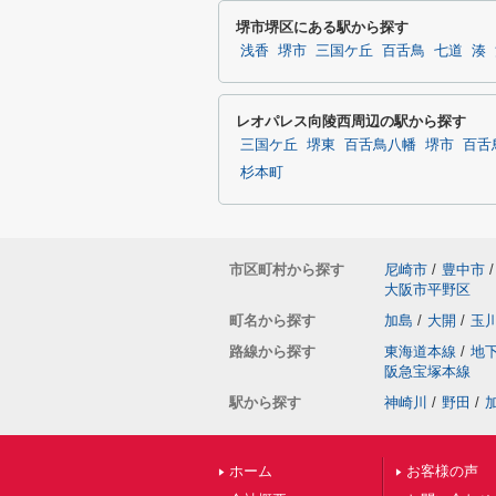
堺市堺区にある駅から探す
浅香
堺市
三国ケ丘
百舌鳥
七道
湊
レオパレス向陵西周辺の駅から探す
三国ケ丘
堺東
百舌鳥八幡
堺市
百舌
杉本町
市区町村から探す
尼崎市
/
豊中市
/
大阪市平野区
町名から探す
加島
/
大開
/
玉
路線から探す
東海道本線
/
地
阪急宝塚本線
駅から探す
神崎川
/
野田
/
ホーム
お客様の声