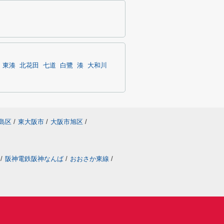
東湊
北花田
七道
白鷺
湊
大和川
島区
/
東大阪市
/
大阪市旭区
/
/
阪神電鉄阪神なんば
/
おおさか東線
/