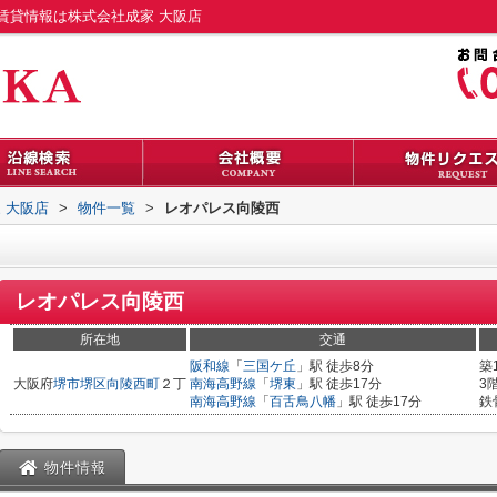
賃貸情報は株式会社成家 大阪店
 大阪店
>
物件一覧
>
レオパレス向陵西
レオパレス向陵西
所在地
交通
阪和線
「
三国ケ丘
」駅 徒歩8分
築
大阪府
堺市堺区
向陵西町
２丁
南海高野線
「
堺東
」駅 徒歩17分
3
南海高野線
「
百舌鳥八幡
」駅 徒歩17分
鉄
物件情報