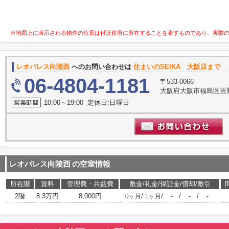
※地図上に表示される物件の位置は付近住所に所在することを表すものであり、実際
レオパレス向陵西
へのお問い合わせは
住まいのSEIKA 大阪店まで
06-4804-1181
〒533-0066
大阪府大阪市福島区吉野3-
10:00～19:00 定休日:日曜日
レオパレス向陵西
の空室情報
所在階
賃料
管理費・共益費
敷金/礼金/保証金/償却/敷引
2階
8.3万円
8,000円
/
/
/
/
0ヶ月
1ヶ月
-
-
-