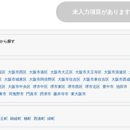
未入力項目がありま
から探す
花区
大阪市西区
大阪市港区
大阪市大正区
大阪市天王寺区
大阪市浪速区
区
大阪市城東区
大阪市阿倍野区
大阪市住吉区
大阪市東住吉区
大阪市西
北区
大阪市中央区
堺市中区
堺市東区
堺市西区
堺市北区
豊中市
池田市
東市
羽曳野市
門真市
摂津市
藤井寺市
東大阪市
ヶ丘町
錦綾町
楠町
西湊町
緑町