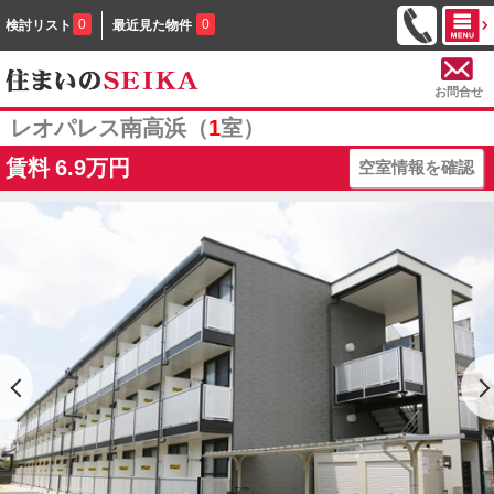
0
0
検討リスト
最近見た物件
お問合せ
レオパレス南高浜（
1
室）
賃料
6.9万円
空室情報を確認