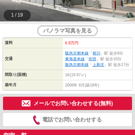
1 / 19
パノラマ写真を見る
賃料
6.9万円
阪急京都本線
「
相川
」駅 徒歩9分
交通
東海道本線
「
吹田
」駅 徒歩10分
阪急京都本線
「
上新庄
」駅 徒歩17分
間取り(面積)
1K(19.87㎡)
築年月
2008年 8月(築18年)
メールでお問い合わせする(無料)
電話でお問い合わせする