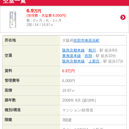
空室一覧
6.9
万
円
(管理費・共益費 6,000円)
敷：0ヶ月｜礼：1ヶ月
2階 / 1K / 19.87㎡
所在地
大阪府
吹田市
南高浜町
阪急京都本線
「
相川
」駅 徒歩9分
交通
東海道本線
「
吹田
」駅 徒歩10分
阪急京都本線
「
上新庄
」駅 徒歩17分
賃料
6.9万円
管理費等
6,000円
面積
19.87㎡
築年数
2008年 8月 (築18年)
種別/構造
マンション/鉄骨造
階建
3階建