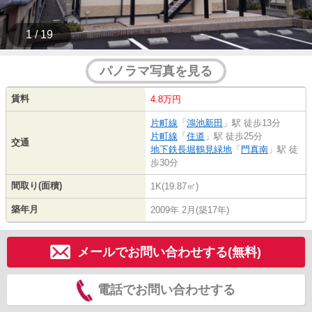
1 / 19
パノラマ写真を見る
賃料
4.8万円
片町線
「
鴻池新田
」駅 徒歩13分
片町線
「
住道
」駅 徒歩25分
交通
地下鉄長堀鶴見緑地
「
門真南
」駅 徒
歩30分
間取り(面積)
1K(19.87㎡)
築年月
2009年 2月(築17年)
メールでお問い合わせする(無料)
電話でお問い合わせする