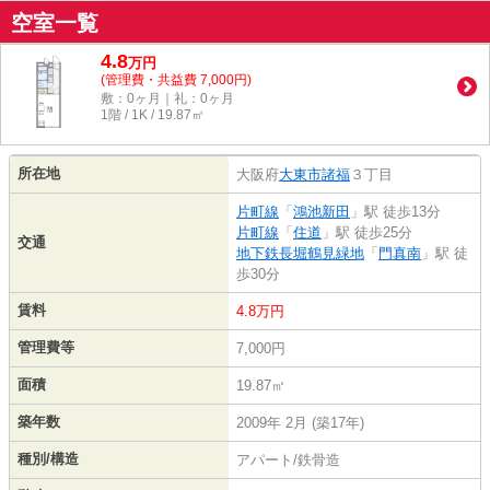
空室一覧
4.8
万
円
(管理費・共益費 7,000円)
敷：0ヶ月｜礼：0ヶ月
1階 / 1K / 19.87㎡
所在地
大阪府
大東市
諸福
３丁目
片町線
「
鴻池新田
」駅 徒歩13分
片町線
「
住道
」駅 徒歩25分
交通
地下鉄長堀鶴見緑地
「
門真南
」駅 徒
歩30分
賃料
4.8万円
管理費等
7,000円
面積
19.87㎡
築年数
2009年 2月 (築17年)
種別/構造
アパート/鉄骨造