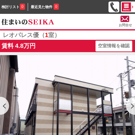
0
0
検討リスト
最近見た物件
お問合せ
レオパレス優（
1
室）
賃料
4.8万円
空室情報を確認