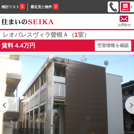
0
0
検討リスト
最近見た物件
お問合せ
レオパレスヴィラ曽根Ａ（
1
室）
賃料
4.4万円
空室情報を確認