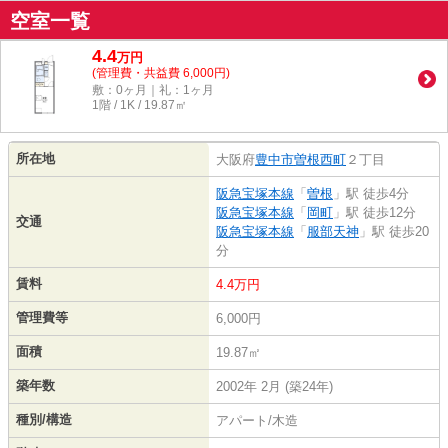
空室一覧
4.4
万
円
(管理費・共益費 6,000円)
敷：0ヶ月｜礼：1ヶ月
1階 / 1K / 19.87㎡
所在地
大阪府
豊中市
曽根西町
２丁目
阪急宝塚本線
「
曽根
」駅 徒歩4分
阪急宝塚本線
「
岡町
」駅 徒歩12分
交通
阪急宝塚本線
「
服部天神
」駅 徒歩20
分
賃料
4.4万円
管理費等
6,000円
面積
19.87㎡
築年数
2002年 2月 (築24年)
種別/構造
アパート/木造