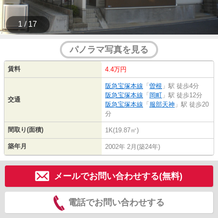
1 / 17
パノラマ写真を見る
賃料
4.4万円
阪急宝塚本線
「
曽根
」駅 徒歩4分
阪急宝塚本線
「
岡町
」駅 徒歩12分
交通
阪急宝塚本線
「
服部天神
」駅 徒歩20
分
間取り(面積)
1K(19.87㎡)
築年月
2002年 2月(築24年)
メールでお問い合わせする(無料)
電話でお問い合わせする