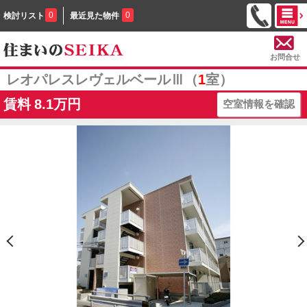
0
0
検討リスト
最近見た物件
お問合せ
レオパレスレヴェルベールⅢ（
1
室）
賃料
8.1万円
空室情報を確認