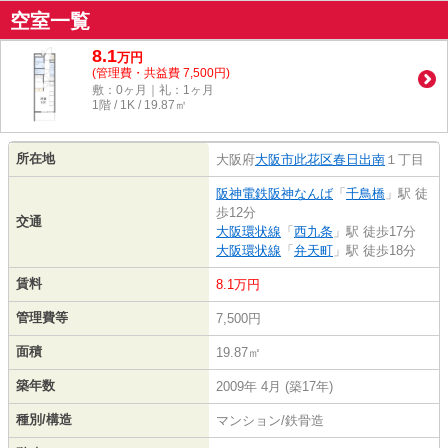
空室一覧
8.1
万
円
(管理費・共益費 7,500円)
敷：0ヶ月｜礼：1ヶ月
1階 / 1K / 19.87㎡
所在地
大阪府
大阪市此花区
春日出南
１丁目
阪神電鉄阪神なんば
「
千鳥橋
」駅 徒
歩12分
交通
大阪環状線
「
西九条
」駅 徒歩17分
大阪環状線
「
弁天町
」駅 徒歩18分
賃料
8.1万円
管理費等
7,500円
面積
19.87㎡
築年数
2009年 4月 (築17年)
種別/構造
マンション/鉄骨造