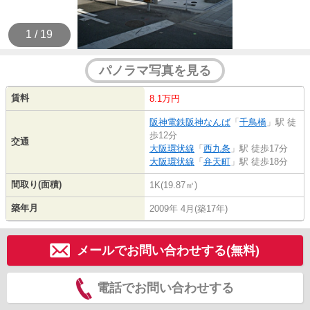
1 / 19
パノラマ写真を見る
賃料
8.1万円
阪神電鉄阪神なんば
「
千鳥橋
」駅 徒
歩12分
交通
大阪環状線
「
西九条
」駅 徒歩17分
大阪環状線
「
弁天町
」駅 徒歩18分
間取り(面積)
1K(19.87㎡)
築年月
2009年 4月(築17年)
メールでお問い合わせする(無料)
電話でお問い合わせする