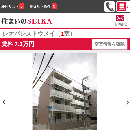
0
0
検討リスト
最近見た物件
お問合せ
レオパレストウメイ（
1
室）
賃料
7.3万円
空室情報を確認