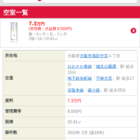
空室一覧
7.3
万
円
(管理費・共益費 8,500円)
敷：0ヶ月｜礼：1ヶ月
2階 / 1K / 20.81㎡
所在地
大阪府
大阪市旭区
中宮
４丁目
おおさか東線
「
城北公園通
」駅 徒歩
15分
交通
地下鉄谷町線
「
千林大宮
」駅 徒歩17
分
京阪本線
「
森小路
」駅 徒歩25分
賃料
7.3万円
管理費等
8,500円
面積
20.81㎡
築年数
2010年 2月 (築16年)