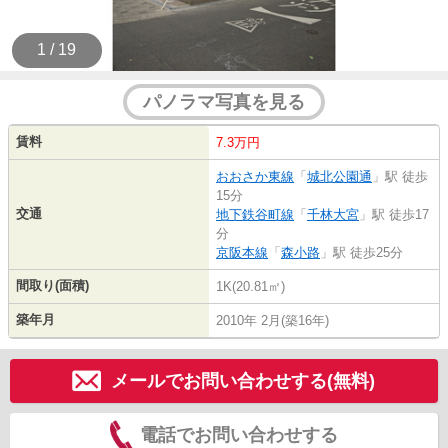
1 / 19
パノラマ写真を見る
賃料
7.3万円
おおさか東線
「
城北公園通
」駅 徒歩
15分
交通
地下鉄谷町線
「
千林大宮
」駅 徒歩17
分
京阪本線
「
森小路
」駅 徒歩25分
間取り(面積)
1K(20.81㎡)
築年月
2010年 2月(築16年)
メールでお問い合わせする(無料)
電話でお問い合わせする