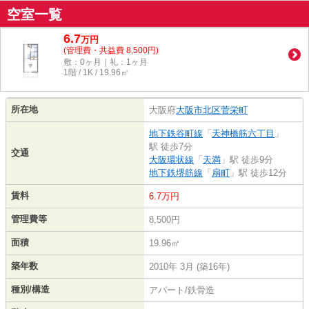
空室一覧
6.7
万
円
(管理費・共益費 8,500円)
敷：0ヶ月｜礼：1ヶ月
1階 / 1K / 19.96㎡
所在地
大阪府
大阪市北区
菅栄町
地下鉄谷町線
「
天神橋筋六丁目
」
駅 徒歩7分
交通
大阪環状線
「
天満
」駅 徒歩9分
地下鉄堺筋線
「
扇町
」駅 徒歩12分
賃料
6.7万円
管理費等
8,500円
面積
19.96㎡
築年数
2010年 3月 (築16年)
種別/構造
アパート/鉄骨造