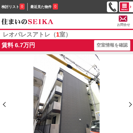
0
0
検討リスト
最近見た物件
お問合せ
レオパレスアトレ（
1
室）
賃料
6.7万円
空室情報を確認