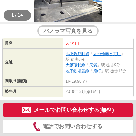
1 / 14
パノラマ写真を見る
賃料
6.7万円
地下鉄谷町線
「
天神橋筋六丁目
」
駅 徒歩7分
交通
大阪環状線
「
天満
」駅 徒歩9分
地下鉄堺筋線
「
扇町
」駅 徒歩12分
間取り(面積)
1K(19.96㎡)
築年月
2010年 3月(築16年)
メールでお問い合わせする(無料)
電話でお問い合わせする