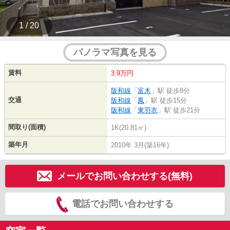
1 / 20
パノラマ写真を見る
賃料
3.9万円
阪和線
「
富木
」駅 徒歩8分
交通
阪和線
「
鳳
」駅 徒歩15分
阪和線
「
東羽衣
」駅 徒歩21分
間取り(面積)
1K(20.81㎡)
築年月
2010年 3月(築16年)
メールでお問い合わせする(無料)
電話でお問い合わせする