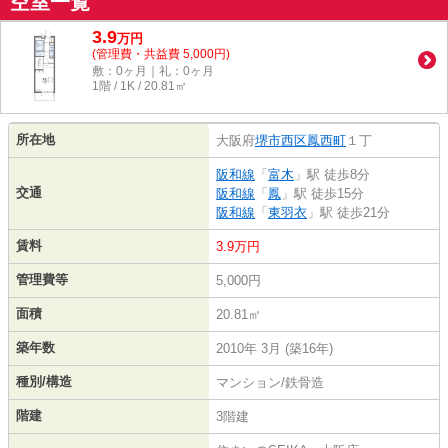
空室一覧
3.9
万
円
(管理費・共益費 5,000円)
敷：0ヶ月｜礼：0ヶ月
1階 / 1K / 20.81㎡
所在地
大阪府
堺市西区
鳳西町
１丁
阪和線
「
富木
」駅 徒歩8分
交通
阪和線
「
鳳
」駅 徒歩15分
阪和線
「
東羽衣
」駅 徒歩21分
賃料
3.9万円
管理費等
5,000円
面積
20.81㎡
築年数
2010年 3月 (築16年)
種別/構造
マンション/鉄骨造
階建
3階建