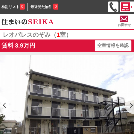
0
0
検討リスト
最近見た物件
お問合せ
レオパレスのぞみ（
1
室）
賃料
3.9万円
空室情報を確認