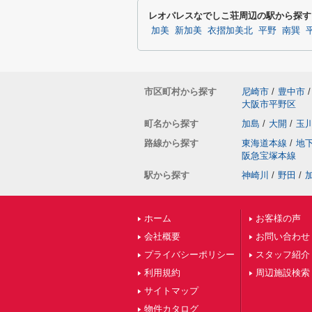
レオパレスなでしこ荘周辺の駅から探す
加美
新加美
衣摺加美北
平野
南巽
市区町村から探す
尼崎市
/
豊中市
/
大阪市平野区
町名から探す
加島
/
大開
/
玉
路線から探す
東海道本線
/
地
阪急宝塚本線
駅から探す
神崎川
/
野田
/
ホーム
お客様の声
会社概要
お問い合わせ
プライバシーポリシー
スタッフ紹介
利用規約
周辺施設検索
サイトマップ
物件カタログ