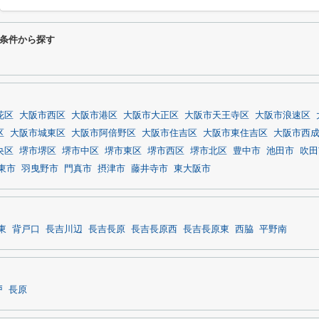
条件から探す
花区
大阪市西区
大阪市港区
大阪市大正区
大阪市天王寺区
大阪市浪速区
区
大阪市城東区
大阪市阿倍野区
大阪市住吉区
大阪市東住吉区
大阪市西
央区
堺市堺区
堺市中区
堺市東区
堺市西区
堺市北区
豊中市
池田市
吹田
東市
羽曳野市
門真市
摂津市
藤井寺市
東大阪市
東
背戸口
長吉川辺
長吉長原
長吉長原西
長吉長原東
西脇
平野南
戸
長原