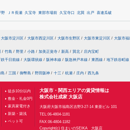
平野
ＪＲ長瀬
久宝寺
東部市場前
久宝寺口
北巽
出戸
喜連瓜破
大阪市淀川区
/
大阪市西淀川区
/
大阪市生野区
/
大阪市東淀川区
/
大阪市福
川
/
竹島
/
野里
/
小路
/
加美正覚寺
/
新高
/
巽北
/
庄内宝町
下鉄千日前線
/
大阪環状線
/
阪神本線
/
阪急神戸本線
/
東西線
/
地下鉄谷町線
加島
/
三国
/
御幣島
/
野田阪神
/
十三
/
杭瀬
/
庄内
/
西九条
大阪市・関西エリアの賃貸情報は
徒歩10分以内
株式会社成家 大阪店
敷金・礼金0円
家具家電付き
大阪府大阪市福島区吉野3-27-14 東亜ビル 101
新築・築浅
TEL:06-4804-1181
ペット可
FAX:06-4804-1182
Copyright(c) 住まいのSEIKA 大阪店