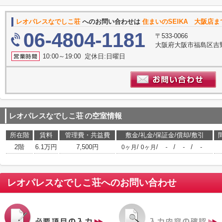
レオパレスなでしこ荘
へのお問い合わせは
住まいのSEIKA 大阪店ま
06-4804-1181
〒533-0066
大阪府大阪市福島区吉野3-
10:00～19:00 定休日:日曜日
レオパレスなでしこ荘
の空室情報
所在階
賃料
管理費・共益費
敷金/礼金/保証金/償却/敷引
2階
6.1万円
7,500円
/
/
/
/
0ヶ月
0ヶ月
-
-
-
レオパレスなでしこ荘
へのお問い合わせ