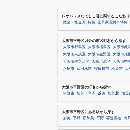
レオパレスなでしこ荘に関するこだわり
敷金・礼金0円特集
家具家電付き特集
大阪市平野区以外の市区町村から探す
大阪市都島区
大阪市福島区
大阪市此
大阪市東成区
大阪市生野区
大阪市旭
大阪市住之江区
大阪市北区
大阪市中
八尾市
富田林市
寝屋川市
松原市
大
大阪市平野区の町名から探す
平野東
加美正覚寺
瓜破
加美北
加美
大阪市平野区にある駅から探す
加美
平野
新加美
平野
喜連瓜破
出