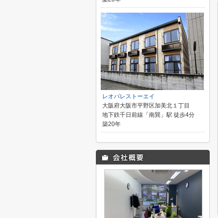
レオパレストーエイ
大阪府大阪市平野区加美北１丁目
地下鉄千日前線「南巽」駅 徒歩4分
築20年