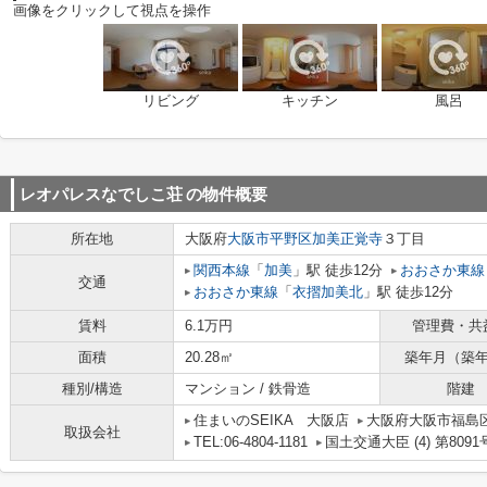
画像をクリックして視点を操作
リビング
キッチン
風呂
レオパレスなでしこ荘
の物件概要
所在地
大阪府
大阪市平野区
加美正覚寺
３丁目
関西本線
「
加美
」駅 徒歩12分
おおさか東線
交通
おおさか東線
「
衣摺加美北
」駅 徒歩12分
賃料
6.1万円
管理費・共
面積
20.28㎡
築年月（築
種別/構造
マンション / 鉄骨造
階建
住まいのSEIKA 大阪店
大阪府大阪市福島区吉野
取扱会社
TEL:06-4804-1181
国土交通大臣 (4) 第8091