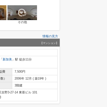
その他
情報の見方
【マンション】
「
新加美
」駅 徒歩11分
益費
7,500円
年数）
2006年 12月 ( 築19年 )
3階建
3-27-14 東亜ビル 101
号