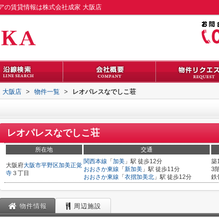
アの賃貸情報は株式会社成家 大阪店
 大阪店
>
物件一覧
>
レオパレスなでしこ荘
レオパレスなでしこ荘
所在地
交通
関西本線
「
加美
」駅 徒歩12分
築
大阪府
大阪市平野区
加美正覚
おおさか東線
「
新加美
」駅 徒歩11分
3
寺
３丁目
おおさか東線
「
衣摺加美北
」駅 徒歩12分
鉄
物件情報
周辺施設