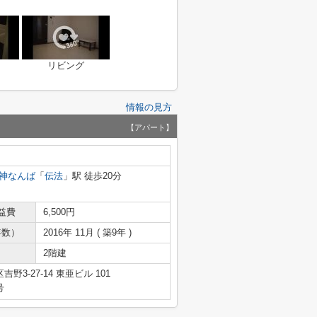
リビング
情報の見方
【アパート】
神なんば
「
伝法
」駅 徒歩20分
益費
6,500円
年数）
2016年 11月 ( 築9年 )
2階建
3-27-14 東亜ビル 101
号