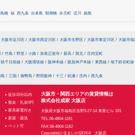
千鳥橋
福
西九条
出来島
朝潮橋
弁天町
淀川
姫島
大阪市淀川区
/
大阪市西淀川区
/
大阪市生野区
/
大阪市東淀川区
/
大阪市福
川
/
竹島
/
野里
/
小路
/
加美正覚寺
/
新高
/
巽北
/
庄内宝町
下鉄千日前線
/
大阪環状線
/
阪神本線
/
阪急神戸本線
/
東西線
/
地下鉄谷町線
加島
/
三国
/
御幣島
/
野田阪神
/
十三
/
杭瀬
/
庄内
/
西九条
大阪市・関西エリアの賃貸情報は
徒歩10分以内
株式会社成家 大阪店
敷金・礼金0円
家具家電付き
大阪府大阪市福島区吉野3-27-14 東亜ビル 101
新築・築浅
TEL:06-4804-1181
ペット可
FAX:06-4804-1182
Copyright(c) 住まいのSEIKA 大阪店