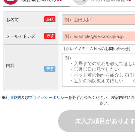
お名前
必須
メールアドレス
必須
【クレイノＥＬＡＮへのお問い合わせ】
内容
任意
※
利用規約
及び
プライバシーポリシー
を必ずお読みください。左記内容に同
さい。
未入力項目がありま