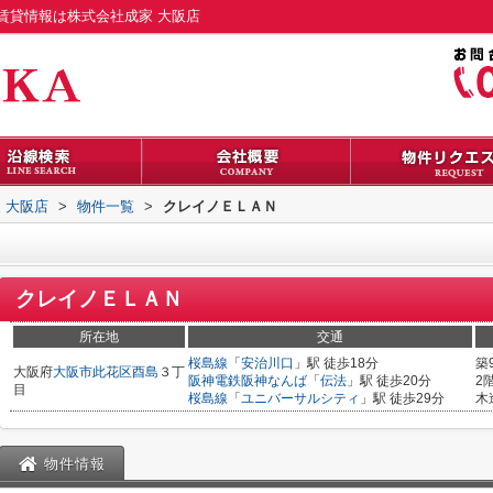
賃貸情報は株式会社成家 大阪店
 大阪店
>
物件一覧
>
クレイノＥＬＡＮ
クレイノＥＬＡＮ
所在地
交通
桜島線
「
安治川口
」駅 徒歩18分
築
大阪府
大阪市此花区
酉島
３丁
阪神電鉄阪神なんば
「
伝法
」駅 徒歩20分
2
目
桜島線
「
ユニバーサルシティ
」駅 徒歩29分
木
物件情報