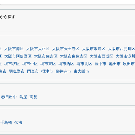
から探す
区
大阪市港区
大阪市大正区
大阪市天王寺区
大阪市浪速区
大阪市西淀川
区
大阪市阿倍野区
大阪市住吉区
大阪市東住吉区
大阪市西成区
大阪市淀
区
堺市堺区
堺市中区
堺市東区
堺市西区
堺市北区
豊中市
池田市
吹田市
東市
羽曳野市
門真市
摂津市
藤井寺市
東大阪市
春日出中
島屋
高見
千鳥橋
伝法