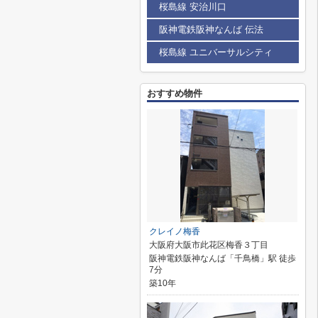
桜島線 安治川口
阪神電鉄阪神なんば 伝法
桜島線 ユニバーサルシティ
おすすめ物件
クレイノ梅香
大阪府大阪市此花区梅香３丁目
阪神電鉄阪神なんば「千鳥橋」駅 徒歩
7分
築10年