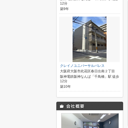
12分
築9年
クレイノユニバーサルパレス
大阪府大阪市此花区春日出南２丁目
阪神電鉄阪神なんば「千鳥橋」駅 徒歩
12分
築10年