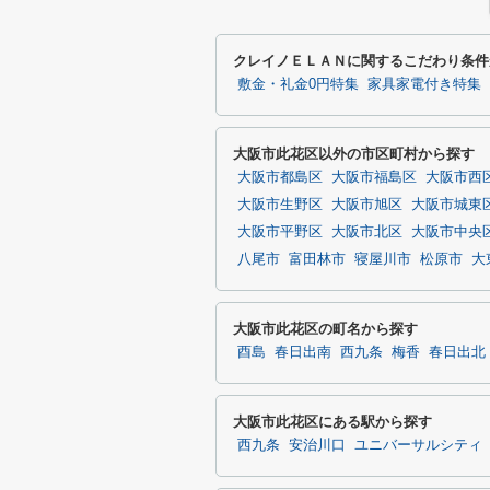
クレイノＥＬＡＮに関するこだわり条件
敷金・礼金0円特集
家具家電付き特集
大阪市此花区以外の市区町村から探す
大阪市都島区
大阪市福島区
大阪市西
大阪市生野区
大阪市旭区
大阪市城東
大阪市平野区
大阪市北区
大阪市中央
八尾市
富田林市
寝屋川市
松原市
大
大阪市此花区の町名から探す
酉島
春日出南
西九条
梅香
春日出北
大阪市此花区にある駅から探す
西九条
安治川口
ユニバーサルシティ