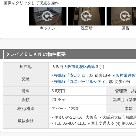
画像をクリックして視点を操作
キッチン
洗面所
風呂
クレイノＥＬＡＮ
の物件概要
所在地
大阪府
大阪市此花区
酉島
３丁目
桜島線
「
安治川口
」駅 徒歩18分
阪神電鉄阪
交通
桜島線
「
ユニバーサルシティ
」駅 徒歩29分
賃料
6.8万円
管理費・共
面積
20.75㎡
築年月（築
種別/構造
アパート / 木造
階建
住まいのSEIKA 大阪店
大阪府大阪市福島区吉野
取扱会社
TEL:06-4804-1181
国土交通大臣 (4) 第8091