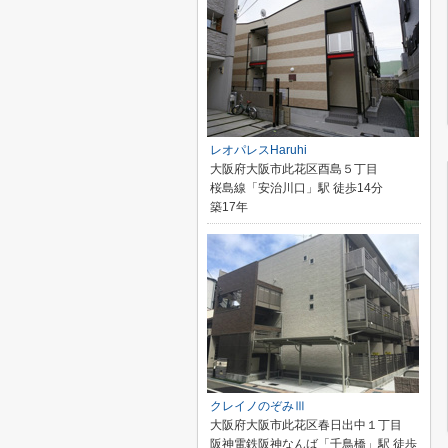
レオパレスHaruhi
大阪府大阪市此花区酉島５丁目
桜島線「安治川口」駅 徒歩14分
築17年
クレイノのぞみⅢ
大阪府大阪市此花区春日出中１丁目
阪神電鉄阪神なんば「千鳥橋」駅 徒歩