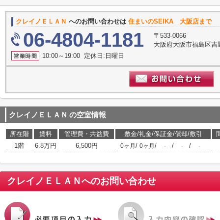
クレイノＥＬＡＮ
へのお問い合わせは
住まいのSEIKA 大阪店まで
06-4804-1181
〒533-0066
大阪府大阪市福島区吉野3-
10:00～19:00 定休日:日曜日
クレイノＥＬＡＮ
の空室情報
所在階
賃料
管理費・共益費
敷金/礼金/保証金/償却/敷引
1階
6.8万円
6,500円
/
/
/
/
0ヶ月
0ヶ月
-
-
-
クレイノＥＬＡＮ
へのお問い合わせ