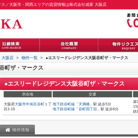
クス／大阪市・関西エリアの賃貸情報は株式会社成家 大阪店
 大阪店
>
物件一覧
>
●エスリードレジデンス大阪谷町ザ・マークス
谷町ザ・マークス
●エスリードレジデンス大阪谷町ザ・マークス
所在地
交通
築
大阪府
大阪市中央区
谷町
１丁
地下鉄谷町線
「
天満橋
」駅 徒歩5分
1
目3-16
地下鉄谷町線
「
谷町四丁目
」駅 徒歩8分
鉄
物件情報