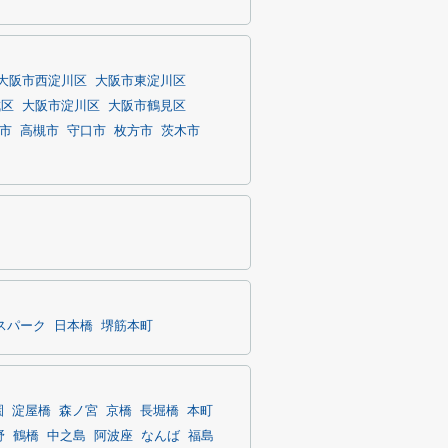
大阪市西淀川区
大阪市東淀川区
成区
大阪市淀川区
大阪市鶴見区
市
高槻市
守口市
枚方市
茨木市
スパーク
日本橋
堺筋本町
園
淀屋橋
森ノ宮
京橋
長堀橋
本町
野
鶴橋
中之島
阿波座
なんば
福島