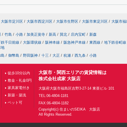
大阪市淀川区
/
大阪市西淀川区
/
大阪市生野区
/
大阪市東淀川区
/
大阪市福
川
/
竹島
/
小路
/
加美正覚寺
/
新高
/
巽北
/
庄内宝町
/
新森
下鉄千日前線
/
大阪環状線
/
阪神本線
/
阪急神戸本線
/
東西線
/
地下鉄谷町線
緑地
加島
/
御幣島
/
野田阪神
/
十三
/
大正
/
杭瀬
/
西九条
/
小路
大阪市・関西エリアの賃貸情報は
徒歩10分以内
株式会社成家 大阪店
敷金・礼金0円
家具家電付き
大阪府大阪市福島区吉野3-27-14 東亜ビル 101
新築・築浅
TEL:06-4804-1181
ペット可
FAX:06-4804-1182
Copyright(c) 住まいのSEIKA 大阪店
All Rights Reserved.