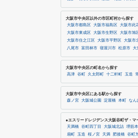
大阪市中央区以外の市区町村から探す
大阪市都島区
大阪市福島区
大阪市此
大阪市東成区
大阪市生野区
大阪市旭
大阪市住之江区
大阪市平野区
大阪市
八尾市
富田林市
寝屋川市
松原市
大
大阪市中央区の町名から探す
高津
谷町
久太郎町
十二軒町
玉造
大阪市中央区にある駅から探す
森ノ宮
大阪城公園
淀屋橋
本町
なん
●エスリードレジデンス大阪谷町ザ・マ
天満橋
谷町四丁目
大阪城北詰
堺筋
扇町
玉造
桜ノ宮
天満
肥後橋
谷町