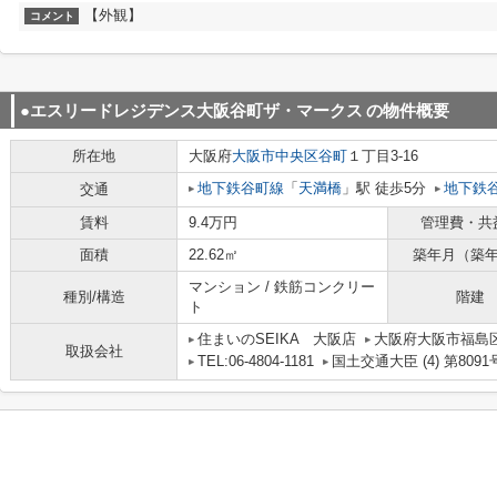
【外観】
コメント
●エスリードレジデンス大阪谷町ザ・マークス
の物件概要
所在地
大阪府
大阪市中央区
谷町
１丁目3-16
地下鉄谷町線
「
天満橋
」駅 徒歩5分
地下鉄
交通
賃料
9.4万円
管理費・共
面積
22.62㎡
築年月（築
マンション / 鉄筋コンクリー
種別/構造
階建
ト
住まいのSEIKA 大阪店
大阪府大阪市福島区吉野
取扱会社
TEL:06-4804-1181
国土交通大臣 (4) 第8091