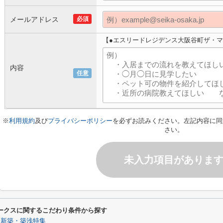
メールアドレス
必須
【●エスリードレジデンス大阪谷町ザ・
内容
任意
※
利用規約
及び
プライバシーポリシー
を必ずお読みください。左記内容に同
さい。
未入力項目がありま
ークスに関するこだわり条件から探す
新築・築浅特集