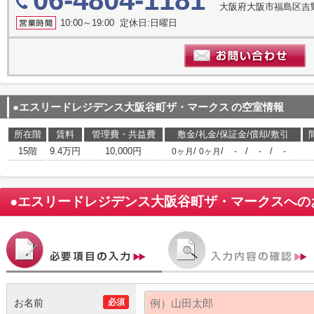
06-4804-1181
大阪府大阪市福島区吉野3-
10:00～19:00 定休日:日曜日
●エスリードレジデンス大阪谷町ザ・マークス
の空室情報
所在階
賃料
管理費・共益費
敷金/礼金/保証金/償却/敷引
15階
9.4万円
10,000円
/
/
/
/
0ヶ月
0ヶ月
-
-
-
●エスリードレジデンス大阪谷町ザ・マークス
への
お名前
必須