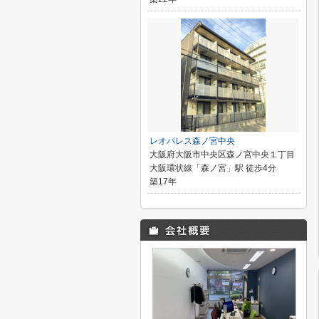
レオパレス森ノ宮中央
大阪府大阪市中央区森ノ宮中央１丁目
大阪環状線「森ノ宮」駅 徒歩4分
築17年