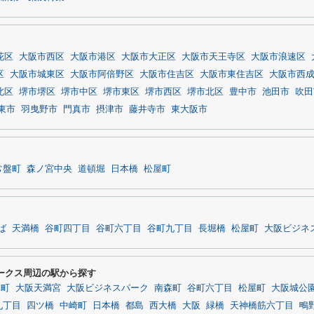
花区
大阪市西区
大阪市港区
大阪市大正区
大阪市天王寺区
大阪市浪速区
区
大阪市城東区
大阪市阿倍野区
大阪市住吉区
大阪市東住吉区
大阪市西
北区
堺市堺区
堺市中区
堺市東区
堺市西区
堺市北区
豊中市
池田市
吹田
東市
羽曳野市
門真市
摂津市
藤井寺市
東大阪市
常盤町
森ノ宮中央
道頓堀
日本橋
松屋町
ば
天満橋
谷町四丁目
谷町六丁目
谷町九丁目
長堀橋
松屋町
大阪ビジネ
ークス周辺の駅から探す
本町
大阪天満宮
大阪ビジネスパーク
南森町
谷町六丁目
松屋町
大阪城公
九丁目
四ツ橋
中崎町
日本橋
都島
西大橋
大阪
緑橋
天神橋筋六丁目
鴫