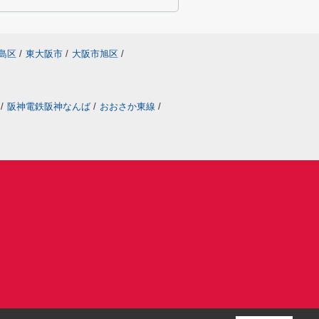
島区
/
東大阪市
/
大阪市旭区
/
/
阪神電鉄阪神なんば
/
おおさか東線
/