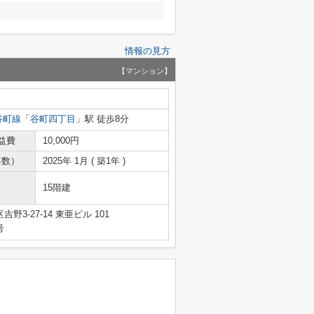
情報の見方
【マンション】
谷町線
「
谷町四丁目
」駅 徒歩8分
益費
10,000円
年数）
2025年 1月 ( 築1年 )
15階建
3-27-14 東亜ビル 101
号