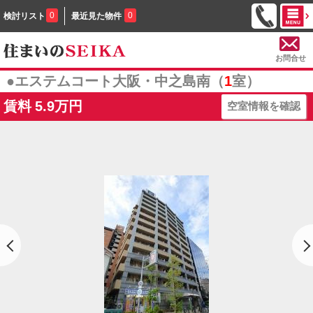
0
0
検討リスト
最近見た物件
お問合せ
●エステムコート大阪・中之島南（
1
室）
賃料
5.9万円
空室情報を確認