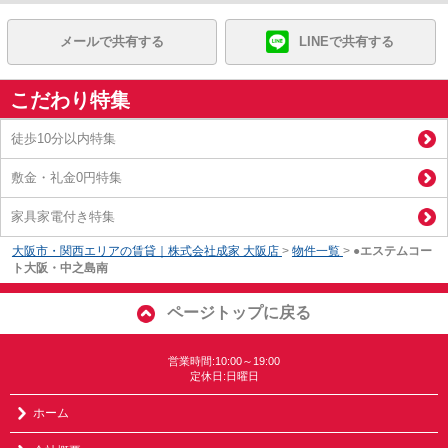
メールで共有する
LINEで共有する
こだわり特集
徒歩10分以内特集
敷金・礼金0円特集
家具家電付き特集
大阪市・関西エリアの賃貸｜株式会社成家 大阪店
>
物件一覧
>
●エステムコー
ト大阪・中之島南
ページトップに戻る
営業時間:10:00～19:00
定休日:日曜日
ホーム