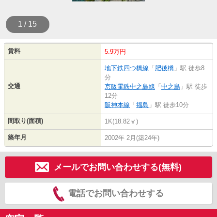
1 / 15
賃料
5.9万円
地下鉄四つ橋線
「
肥後橋
」駅 徒歩8
分
交通
京阪電鉄中之島線
「
中之島
」駅 徒歩
12分
阪神本線
「
福島
」駅 徒歩10分
間取り(面積)
1K(18.82㎡)
築年月
2002年 2月(築24年)
メールでお問い合わせする(無料)
電話でお問い合わせする