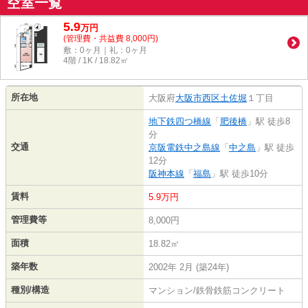
空室一覧
5.9
万
円
(管理費・共益費 8,000円)
敷：0ヶ月｜礼：0ヶ月
4階 / 1K / 18.82㎡
所在地
大阪府
大阪市西区
土佐堀
１丁目
地下鉄四つ橋線
「
肥後橋
」駅 徒歩8
分
交通
京阪電鉄中之島線
「
中之島
」駅 徒歩
12分
阪神本線
「
福島
」駅 徒歩10分
賃料
5.9万円
管理費等
8,000円
面積
18.82㎡
築年数
2002年 2月 (築24年)
種別/構造
マンション/鉄骨鉄筋コンクリート