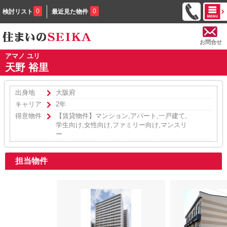
0
0
検討リスト
最近見た物件
お問合せ
アマノ ユリ
天野 裕里
出身地
大阪府
キャリア
2年
得意物件
【賃貸物件】マンション,アパート,一戸建て,
学生向け,女性向け,ファミリー向け,マンスリ
ー
担当物件