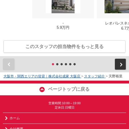
-
レオパレスネ
5.9万円
6.7
このスタッフの担当物件をもっと見る
前
大阪市・関西エリアの賃貸｜株式会社成家 大阪店
>
スタッフ紹介
>
天野裕里
ページトップに戻る
営業時間:10:00～19:00
定休日:日曜日
ホーム
会社概要