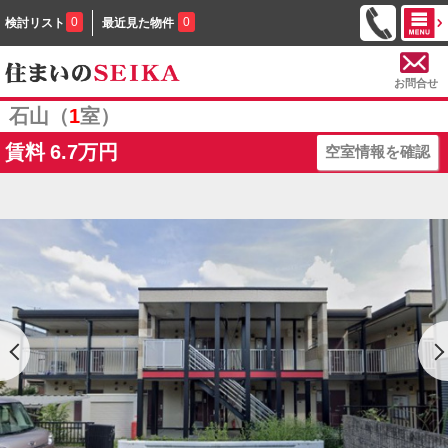
0
0
検討リスト
最近見た物件
お問合せ
石山（
1
室）
賃料
6.7万円
空室情報を確認