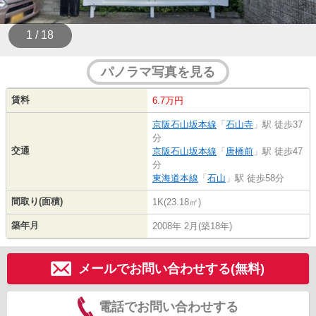
1 / 18
パノラマ写真を見る
賃料
6.7万円
京阪石山坂本線
「
石山寺
」駅 徒歩37
分
交通
京阪石山坂本線
「
唐橋前
」駅 徒歩47
分
東海道本線
「
石山
」駅 徒歩58分
間取り(面積)
1K(23.18㎡)
築年月
2008年 2月(築18年)
メールでお問い合わせする(無料)
電話でお問い合わせする