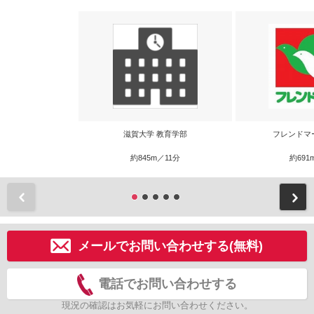
滋賀大学 教育学部
フレンドマ
約845m／11分
約691
前
メールでお問い合わせする(無料)
電話でお問い合わせする
現況の確認はお気軽にお問い合わせください。