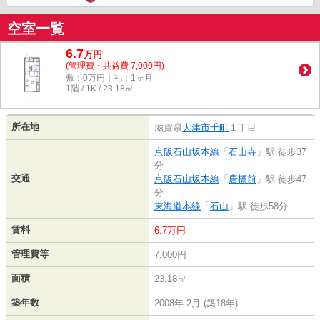
空室一覧
6.7
万
円
(管理費・共益費 7,000円)
敷：0万円｜礼：1ヶ月
1階 / 1K / 23.18㎡
所在地
滋賀県
大津市
千町
１丁目
京阪石山坂本線
「
石山寺
」駅 徒歩37
分
交通
京阪石山坂本線
「
唐橋前
」駅 徒歩47
分
東海道本線
「
石山
」駅 徒歩58分
賃料
6.7万円
管理費等
7,000円
面積
23.18㎡
築年数
2008年 2月 (築18年)