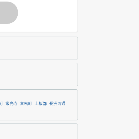
す
町
常光寺
富松町
上坂部
長洲西通