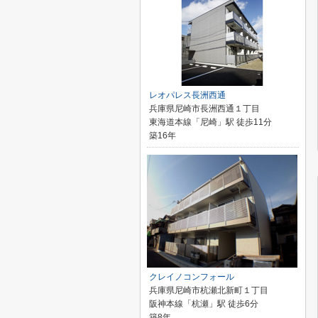
レオパレス長洲西通
兵庫県尼崎市長洲西通１丁目
東海道本線「尼崎」駅 徒歩11分
築16年
クレイノコンフォール
兵庫県尼崎市杭瀬北新町１丁目
阪神本線「杭瀬」駅 徒歩6分
築8年