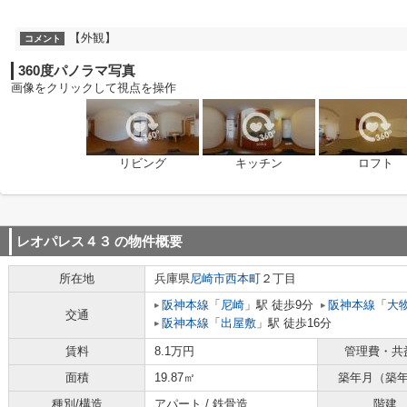
【外観】
コメント
360度パノラマ写真
画像をクリックして視点を操作
リビング
キッチン
ロフト
レオパレス４３
の物件概要
所在地
兵庫県
尼崎市
西本町
２丁目
阪神本線
「
尼崎
」駅 徒歩9分
阪神本線
「
大
交通
阪神本線
「
出屋敷
」駅 徒歩16分
賃料
8.1万円
管理費・共
面積
19.87㎡
築年月（築
種別/構造
アパート / 鉄骨造
階建