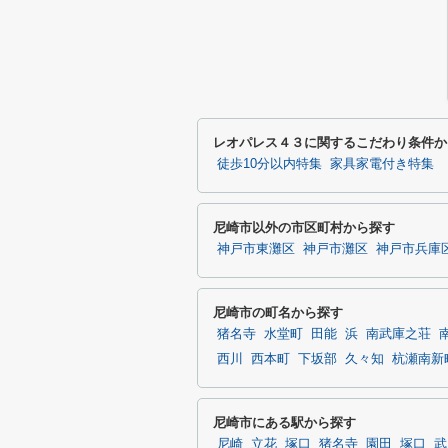
レオパレス４３に関するこだわり条件か
徒歩10分以内特集
家具家電付き特集
尼崎市以外の市区町村から探す
神戸市東灘区
神戸市灘区
神戸市兵庫
尼崎市の町名から探す
猪名寺
水堂町
田能
浜
南武庫之荘
西川
西本町
下坂部
久々知
杭瀬南新
尼崎市にある駅から探す
尼崎
立花
塚口
猪名寺
園田
塚口
武