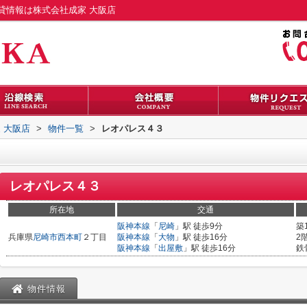
貸情報は株式会社成家 大阪店
 大阪店
>
物件一覧
>
レオパレス４３
レオパレス４３
所在地
交通
阪神本線
「
尼崎
」駅 徒歩9分
築
兵庫県
尼崎市
西本町
２丁目
阪神本線
「
大物
」駅 徒歩16分
2
阪神本線
「
出屋敷
」駅 徒歩16分
鉄
物件情報