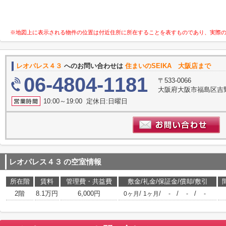
※地図上に表示される物件の位置は付近住所に所在することを表すものであり、実際
レオパレス４３
へのお問い合わせは
住まいのSEIKA 大阪店まで
06-4804-1181
〒533-0066
大阪府大阪市福島区吉野3-
10:00～19:00 定休日:日曜日
レオパレス４３
の空室情報
所在階
賃料
管理費・共益費
敷金/礼金/保証金/償却/敷引
2階
8.1万円
6,000円
/
/
/
/
0ヶ月
1ヶ月
-
-
-