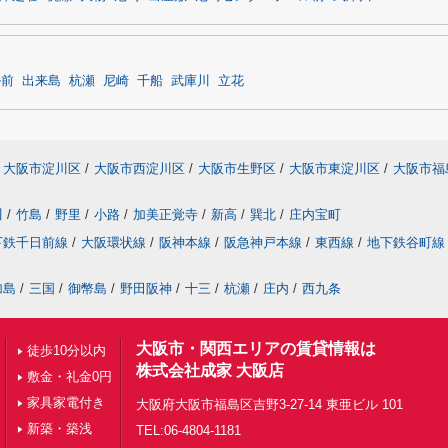
ル前
出来島
杭瀬
尼崎
千船
武庫川
立花
大阪市淀川区
/
大阪市西淀川区
/
大阪市生野区
/
大阪市東淀川区
/
大阪市福
川
/
竹島
/
野里
/
小路
/
加美正覚寺
/
新高
/
巽北
/
庄内宝町
下鉄千日前線
/
大阪環状線
/
阪神本線
/
阪急神戸本線
/
東西線
/
地下鉄谷町線
加島
/
三国
/
御幣島
/
野田阪神
/
十三
/
杭瀬
/
庄内
/
西九条
大阪市・関西エリアの賃貸情報は
徒歩10分以内
株式会社成家 大阪店
敷金・礼金0円
家具家電付き
大阪府大阪市福島区吉野3-27-14 東亜ビル 101
新築・築浅
TEL:06-4804-1181