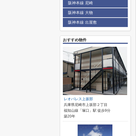
阪神本線 尼崎
阪神本線 大物
阪神本線 出屋敷
おすすめ物件
レオパレス上坂部
兵庫県尼崎市上坂部２丁目
福知山線「塚口」駅 徒歩9分
築20年