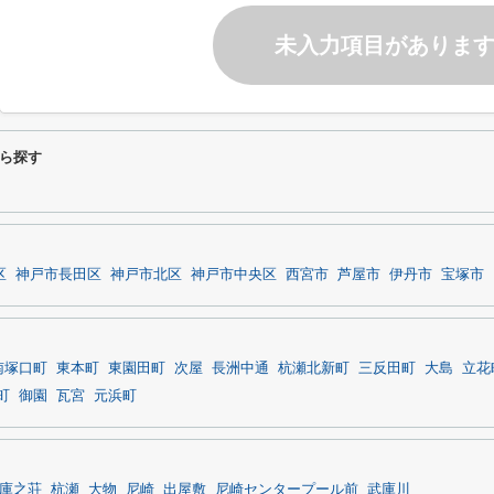
未入力項目がありま
ら探す
区
神戸市長田区
神戸市北区
神戸市中央区
西宮市
芦屋市
伊丹市
宝塚市
南塚口町
東本町
東園田町
次屋
長洲中通
杭瀬北新町
三反田町
大島
立花
町
御園
瓦宮
元浜町
庫之荘
杭瀬
大物
尼崎
出屋敷
尼崎センタープール前
武庫川