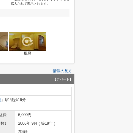
拡大されて表示されます。
風呂
情報の見方
【アパート】
物
」駅 徒歩16分
益費
6,000円
年数）
2006年 9月 ( 築19年 )
2階建