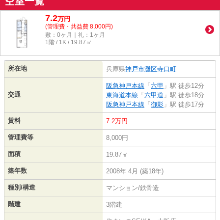
空室一覧
7.2
万
円
(管理費・共益費 8,000円)
敷：0ヶ月｜礼：1ヶ月
1階 / 1K / 19.87㎡
所在地
兵庫県
神戸市灘区
寺口町
阪急神戸本線
「
六甲
」駅 徒歩12分
交通
東海道本線
「
六甲道
」駅 徒歩18分
阪急神戸本線
「
御影
」駅 徒歩17分
賃料
7.2万円
管理費等
8,000円
面積
19.87㎡
築年数
2008年 4月 (築18年)
種別/構造
マンション/鉄骨造
階建
3階建