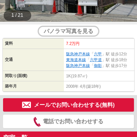
1 / 21
パノラマ写真を見る
賃料
7.2万円
阪急神戸本線
「
六甲
」駅 徒歩12分
交通
東海道本線
「
六甲道
」駅 徒歩18分
阪急神戸本線
「
御影
」駅 徒歩17分
間取り(面積)
1K(19.87㎡)
築年月
2008年 4月(築18年)
メールでお問い合わせする(無料)
電話でお問い合わせする