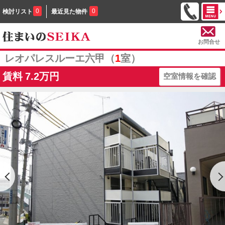
0
0
検討リスト
最近見た物件
お問合せ
レオパレスルーエ六甲（
1
室）
賃料
7.2万円
空室情報を確認