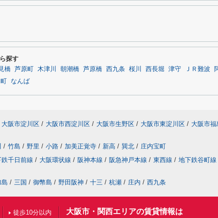
ら探す
見橋
芦原町
木津川
朝潮橋
芦原橋
西九条
桜川
西長堀
津守
ＪＲ難波
国町
なんば
大阪市淀川区
/
大阪市西淀川区
/
大阪市生野区
/
大阪市東淀川区
/
大阪市福
川
/
竹島
/
野里
/
小路
/
加美正覚寺
/
新高
/
巽北
/
庄内宝町
下鉄千日前線
/
大阪環状線
/
阪神本線
/
阪急神戸本線
/
東西線
/
地下鉄谷町線
加島
/
三国
/
御幣島
/
野田阪神
/
十三
/
杭瀬
/
庄内
/
西九条
大阪市・関西エリアの賃貸情報は
徒歩10分以内