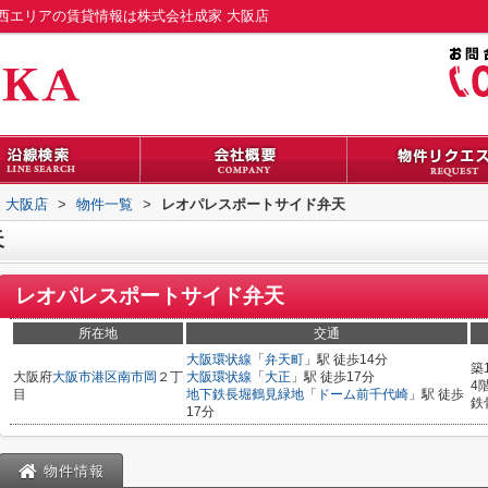
西エリアの賃貸情報は株式会社成家 大阪店
 大阪店
>
物件一覧
>
レオパレスポートサイド弁天
天
レオパレスポートサイド弁天
所在地
交通
大阪環状線
「
弁天町
」駅 徒歩14分
築
大阪府
大阪市港区
南市岡
２丁
大阪環状線
「
大正
」駅 徒歩17分
4
目
地下鉄長堀鶴見緑地
「
ドーム前千代崎
」駅 徒歩
鉄
17分
物件情報