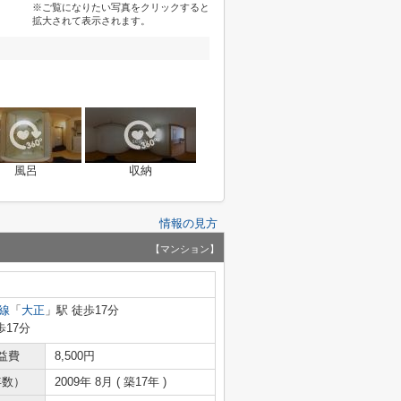
※ご覧になりたい写真をクリックすると
拡大されて表示されます。
風呂
収納
情報の見方
【マンション】
線
「
大正
」駅 徒歩17分
歩17分
益費
8,500円
年数）
2009年 8月 ( 築17年 )