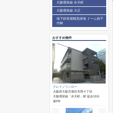
大阪環状線 弁天町
大阪環状線 大正
地下鉄長堀鶴見緑地 ドーム前千
代崎
おすすめ物件
クレイノリンロー
大阪府大阪市港区市岡４丁目
大阪環状線「弁天町」駅 徒歩18分
築9年