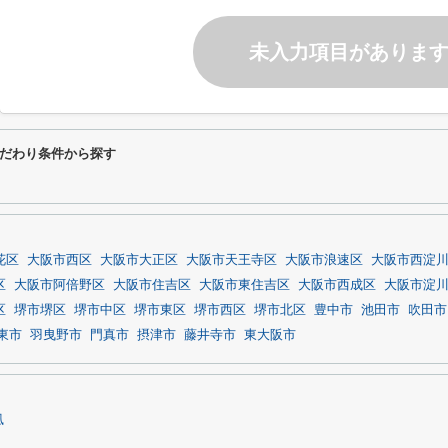
未入力項目がありま
だわり条件から探す
花区
大阪市西区
大阪市大正区
大阪市天王寺区
大阪市浪速区
大阪市西淀
区
大阪市阿倍野区
大阪市住吉区
大阪市東住吉区
大阪市西成区
大阪市淀
区
堺市堺区
堺市中区
堺市東区
堺市西区
堺市北区
豊中市
池田市
吹田市
東市
羽曳野市
門真市
摂津市
藤井寺市
東大阪市
凪