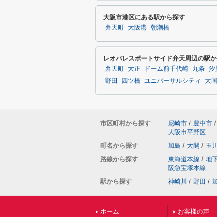
大阪市港区にある駅から探す
弁天町
大阪港
朝潮橋
レオパレスポートサイド弁天周辺の駅か
弁天町
大正
ドーム前千代崎
九条
汐
野田
四ツ橋
ユニバーサルシティ
大
市区町村から探す
尼崎市
/
豊中市
/
大阪市平野区
町名から探す
加島
/
大開
/
玉
路線から探す
東海道本線
/
地
阪急宝塚本線
駅から探す
神崎川
/
野田
/
ホーム
お客様の声