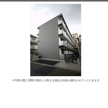
※写真や図と実際の現状とが異なる場合は現状を優先させていただきます