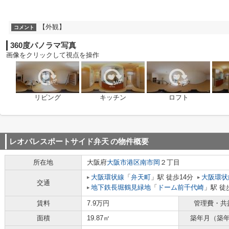
【外観】
コメント
360度パノラマ写真
画像をクリックして視点を操作
リビング
キッチン
ロフト
レオパレスポートサイド弁天
の物件概要
所在地
大阪府
大阪市港区
南市岡
２丁目
大阪環状線
「
弁天町
」駅 徒歩14分
大阪環状
交通
地下鉄長堀鶴見緑地
「
ドーム前千代崎
」駅 徒
賃料
7.9万円
管理費・共
面積
19.87㎡
築年月（築