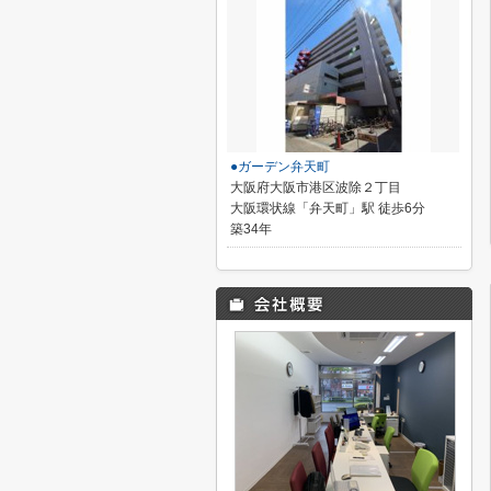
●ガーデン弁天町
大阪府大阪市港区波除２丁目
大阪環状線「弁天町」駅 徒歩6分
築34年