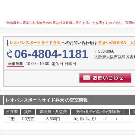
※地図上に表示される物件の位置は付近住所に所在することを表すものであり、実際
レオパレスポートサイド弁天
へのお問い合わせは
住まいのSEIKA 
06-4804-1181
〒533-0066
大阪府大阪市福島区吉野3-
10:00～19:00 定休日:日曜日
レオパレスポートサイド弁天
の空室情報
所在階
賃料
管理費・共益費
敷金/礼金/保証金/償却/敷引
1階
7.9万円
8,500円
/
/
/
/
0ヶ月
2ヶ月
-
-
-