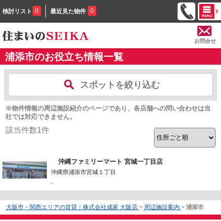
0
0
検討リスト
最近見た物件
お問合せ
浦添市のお役立ち情報一覧
スポットを絞り込む
※物件情報の周辺施設紹介のページであり、各店舗への問い合わせは当
社では対応できません。
該当件数
1
件
沖縄ファミリーマート 宮城一丁目店
沖縄県浦添市宮城１丁目
-
大阪市・関西エリアの賃貸｜株式会社成家 大阪店
>
周辺施設案内
>
浦添市