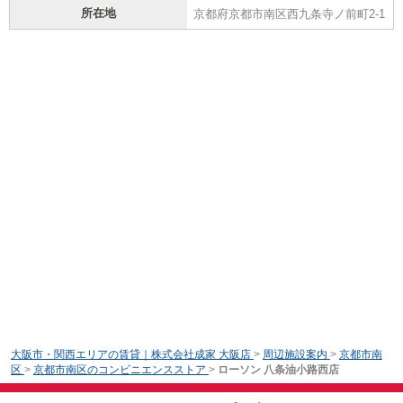
所在地
京都府京都市南区西九条寺ノ前町2-1
大阪市・関西エリアの賃貸｜株式会社成家 大阪店
>
周辺施設案内
>
京都市南
区
>
京都市南区のコンビニエンスストア
>
ローソン 八条油小路西店