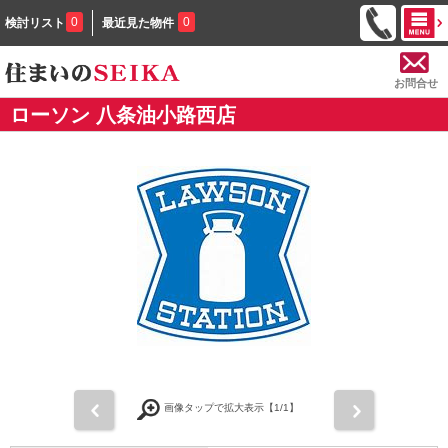
0
0
検討リスト
最近見た物件
お問合せ
ローソン 八条油小路西店
前
次
画像タップで拡大表示【
1
/1】