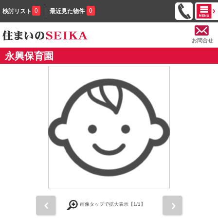
0
0
検討リスト
最近見た物件
お問合せ
永興保育園
前
次
画像タップで拡大表示【
1
/1】