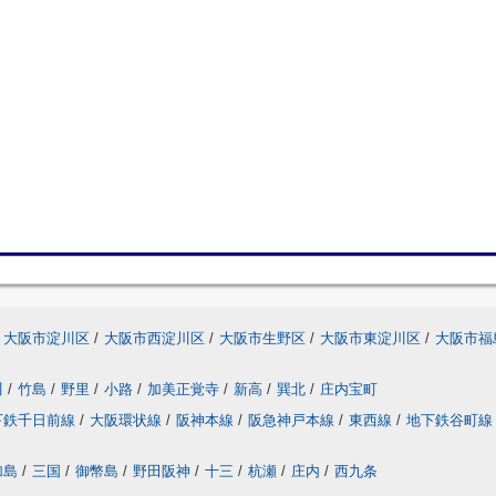
大阪市淀川区
/
大阪市西淀川区
/
大阪市生野区
/
大阪市東淀川区
/
大阪市福
川
/
竹島
/
野里
/
小路
/
加美正覚寺
/
新高
/
巽北
/
庄内宝町
下鉄千日前線
/
大阪環状線
/
阪神本線
/
阪急神戸本線
/
東西線
/
地下鉄谷町線
加島
/
三国
/
御幣島
/
野田阪神
/
十三
/
杭瀬
/
庄内
/
西九条