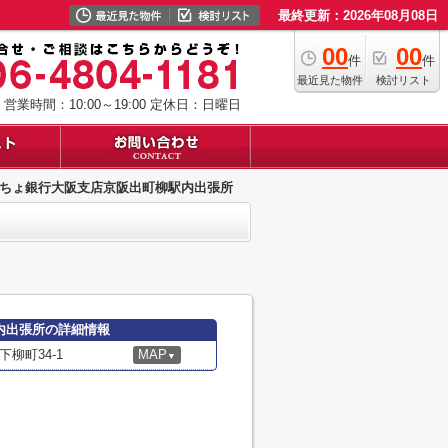
最終更新：2026年08月08日
00
00
件
件
最近見た物件
検討リスト
営業時間：10:00～19:00
定休日：日曜日
ちょ銀行大阪支店京阪出町柳駅内出張所
内出張所の詳細情報
柳町34-1
MAP
▼