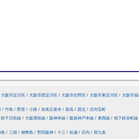
大阪市淀川区
/
大阪市西淀川区
/
大阪市生野区
/
大阪市東淀川区
/
大阪市福
川
/
竹島
/
野里
/
小路
/
加美正覚寺
/
新高
/
巽北
/
庄内宝町
下鉄千日前線
/
大阪環状線
/
阪神本線
/
阪急神戸本線
/
東西線
/
地下鉄谷町線
加島
/
三国
/
御幣島
/
野田阪神
/
十三
/
杭瀬
/
庄内
/
西九条