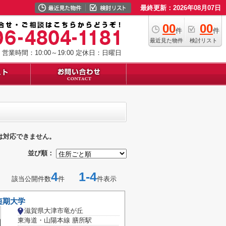
最終更新：2026年08月07日
00
00
件
件
最近見た物件
検討リスト
営業時間：10:00～19:00
定休日：日曜日
は対応できません。
並び順：
4
1-4
該当公開件数
件
件表示
短期大学
滋賀県大津市竜が丘
東海道・山陽本線 膳所駅