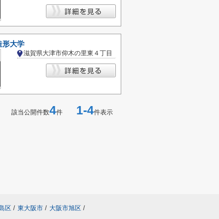
造形大学
滋賀県大津市仰木の里東４丁目
4
1-4
該当公開件数
件
件表示
島区
/
東大阪市
/
大阪市旭区
/