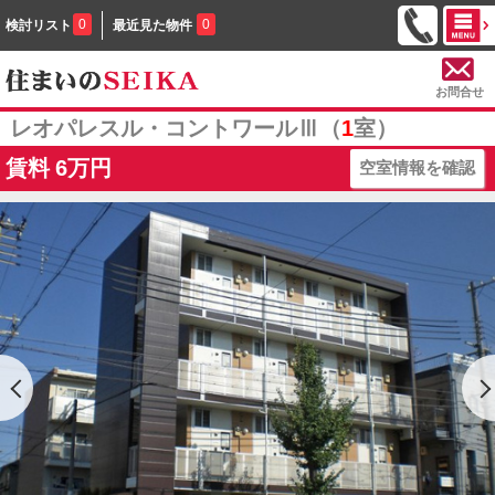
0
0
検討リスト
最近見た物件
お問合せ
レオパレスル・コントワールⅢ（
1
室）
賃料
6万円
空室情報を確認