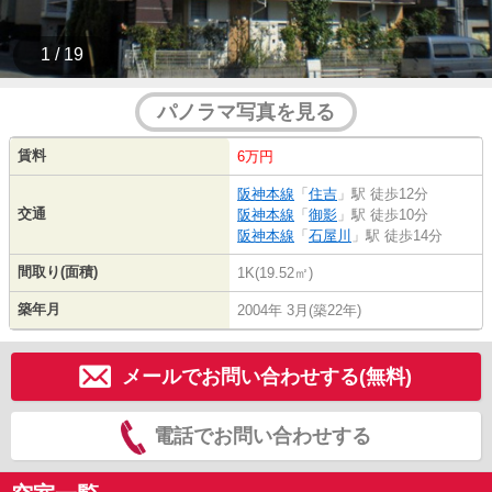
1 / 19
パノラマ写真を見る
賃料
6万円
阪神本線
「
住吉
」駅 徒歩12分
交通
阪神本線
「
御影
」駅 徒歩10分
阪神本線
「
石屋川
」駅 徒歩14分
間取り(面積)
1K(19.52㎡)
築年月
2004年 3月(築22年)
メールでお問い合わせする(無料)
電話でお問い合わせする