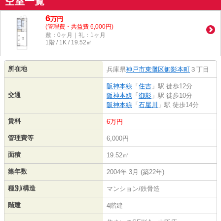
空室一覧
6
万
円
(管理費・共益費 6,000円)
敷：0ヶ月｜礼：1ヶ月
1階 / 1K / 19.52㎡
所在地
兵庫県
神戸市東灘区
御影本町
３丁目
阪神本線
「
住吉
」駅 徒歩12分
交通
阪神本線
「
御影
」駅 徒歩10分
阪神本線
「
石屋川
」駅 徒歩14分
賃料
6万円
管理費等
6,000円
面積
19.52㎡
築年数
2004年 3月 (築22年)
種別/構造
マンション/鉄骨造
階建
4階建