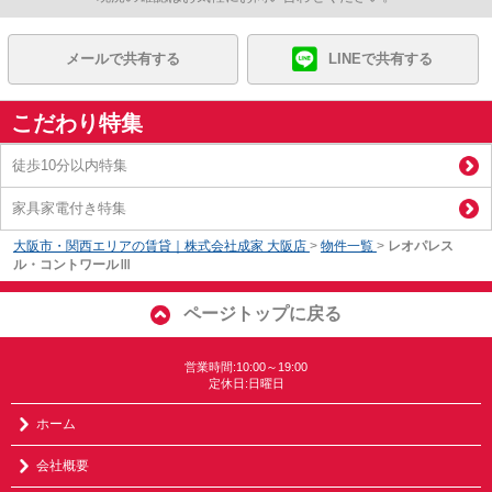
メールで共有する
LINEで共有する
こだわり特集
徒歩10分以内特集
家具家電付き特集
大阪市・関西エリアの賃貸｜株式会社成家 大阪店
>
物件一覧
>
レオパレス
ル・コントワールⅢ
ページトップに戻る
営業時間:10:00～19:00
定休日:日曜日
ホーム
会社概要