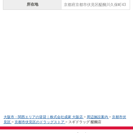
所在地
京都府京都市伏見区醍醐川久保町43
大阪市・関西エリアの賃貸｜株式会社成家 大阪店
>
周辺施設案内
>
京都市伏
見区
>
京都市伏見区のドラッグストア
>
スギドラッグ 醍醐店