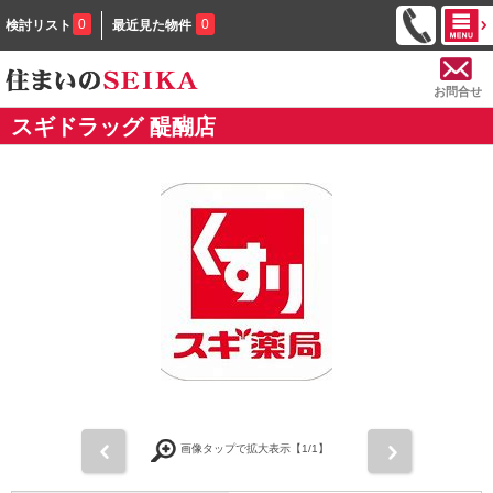
0
0
検討リスト
最近見た物件
お問合せ
スギドラッグ 醍醐店
前
次
画像タップで拡大表示【
1
/1】