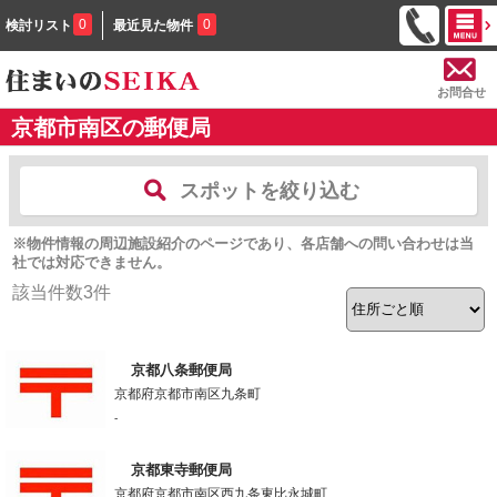
0
0
検討リスト
最近見た物件
お問合せ
京都市南区の郵便局
スポットを絞り込む
※物件情報の周辺施設紹介のページであり、各店舗への問い合わせは当
社では対応できません。
該当件数
3
件
京都八条郵便局
京都府京都市南区九条町
-
京都東寺郵便局
京都府京都市南区西九条東比永城町