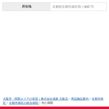
所在地
京都府京都市南区四ツ塚町75
大阪市・関西エリアの賃貸｜株式会社成家 大阪店
>
周辺施設案内
>
京都市南
区
>
京都市南区の総合病院
>
光仁病院