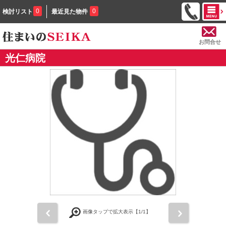
0
0
検討リスト
最近見た物件
お問合せ
光仁病院
前
次
画像タップで拡大表示【
1
/1】