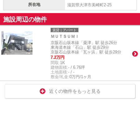
所在地
滋賀県大津市美崎町2-25
施設周辺の物件
賃貸｜アパート
ＭＵＴＳＵＭＩ
京阪石山坂本線「粟津」駅 徒歩26分
東海道本線「石山」駅 徒歩29分
京阪石山坂本線「瓦ヶ浜」駅 徒歩29分
7.2万円
間取:
1K
建物面積:
- / 6.76坪
土地面積:
- / -
敷金/礼金:
0万円/1ヶ月
近くの物件をもっと見る