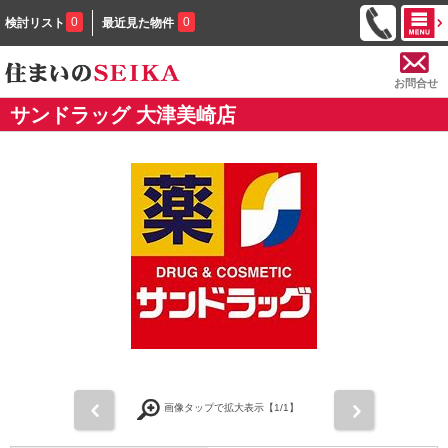
0
0
検討リスト
最近見た物件
お問合せ
サンドラッグ 大津美崎店
前
次
画像タップで拡大表示【
1
/1】