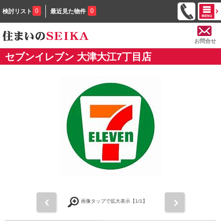
0
0
検討リスト
最近見た物件
お問合せ
セブンイレブン 大津大江7丁目店
前
次
画像タップで拡大表示【
1
/1】