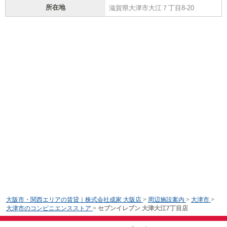
所在地
滋賀県大津市大江７丁目8-20
大阪市・関西エリアの賃貸｜株式会社成家 大阪店
>
周辺施設案内
>
大津市
>
大津市のコンビニエンスストア
>
セブンイレブン 大津大江7丁目店