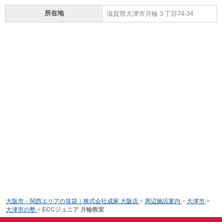
所在地
滋賀県大津市月輪３丁目74-34
大阪市・関西エリアの賃貸｜株式会社成家 大阪店
>
周辺施設案内
>
大津市
>
大津市の塾
>
ECCジュニア 月輪教室