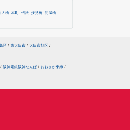
西大橋
本町
伝法
汐見橋
淀屋橋
島区
/
東大阪市
/
大阪市旭区
/
/
阪神電鉄阪神なんば
/
おおさか東線
/