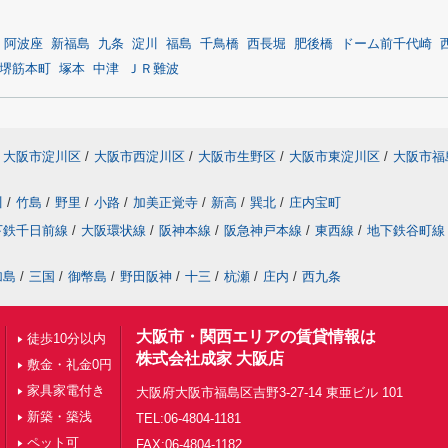
阿波座
新福島
九条
淀川
福島
千鳥橋
西長堀
肥後橋
ドーム前千代崎
堺筋本町
塚本
中津
ＪＲ難波
大阪市淀川区
/
大阪市西淀川区
/
大阪市生野区
/
大阪市東淀川区
/
大阪市福
川
/
竹島
/
野里
/
小路
/
加美正覚寺
/
新高
/
巽北
/
庄内宝町
下鉄千日前線
/
大阪環状線
/
阪神本線
/
阪急神戸本線
/
東西線
/
地下鉄谷町線
加島
/
三国
/
御幣島
/
野田阪神
/
十三
/
杭瀬
/
庄内
/
西九条
大阪市・関西エリアの賃貸情報は
徒歩10分以内
株式会社成家 大阪店
敷金・礼金0円
家具家電付き
大阪府大阪市福島区吉野3-27-14 東亜ビル 101
新築・築浅
TEL:06-4804-1181
ペット可
FAX:06-4804-1182