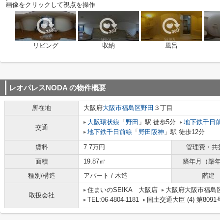
画像をクリックして視点を操作
リビング
収納
風呂
レオパレスNODA
の物件概要
所在地
大阪府
大阪市福島区
野田
３丁目
大阪環状線
「
野田
」駅 徒歩5分
地下鉄千日
交通
地下鉄千日前線
「
野田阪神
」駅 徒歩12分
賃料
7.7万円
管理費・共
面積
19.87㎡
築年月（築
種別/構造
アパート / 木造
階建
住まいのSEIKA 大阪店
大阪府大阪市福島区吉野
取扱会社
TEL:06-4804-1181
国土交通大臣 (4) 第8091