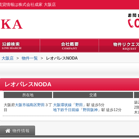
賃貸情報は株式会社成家 大阪店
 大阪店
>
物件一覧
>
レオパレスNODA
レオパレスNODA
所在地
交通
築
大阪府
大阪市福島区
野田
３丁
大阪環状線
「
野田
」駅 徒歩5分
2
目
地下鉄千日前線
「
野田阪神
」駅 徒歩12分
木
物件情報