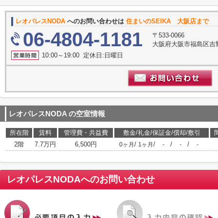
レオパレスNODA
へのお問い合わせは
住まいのSEIKA 大阪店まで
06-4804-1181
〒533-0066
大阪府大阪市福島区吉野3-
10:00～19:00 定休日:日曜日
レオパレスNODA
の空室情報
所在階
賃料
管理費・共益費
敷金/礼金/保証金/償却/敷引
2階
7.7万円
6,500円
/
/
/
/
0ヶ月
1ヶ月
-
-
-
レオパレスNODA
へのお問い合わせ