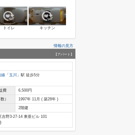
トイレ
キッチン
情報の見方
【アパート】
前線
「
玉川
」駅 徒歩5分
益費
6,500円
年数）
1997年 11月 ( 築28年 )
2階建
3-27-14 東亜ビル 101
号