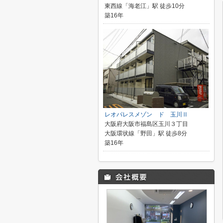
東西線「海老江」駅 徒歩10分
築16年
レオパレスメゾン ド 玉川Ⅱ
大阪府大阪市福島区玉川３丁目
大阪環状線「野田」駅 徒歩8分
築16年