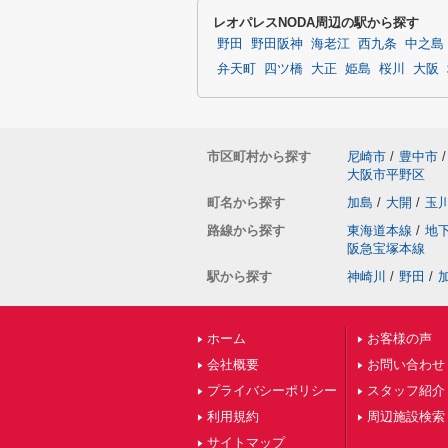
レオパレスNODA周辺の駅から探す
野田
野田阪神
海老江
西九条
中之島
弁天町
四ツ橋
大正
姫島
桜川
大阪
市区町村から探す
尼崎市
/
豊中市
/
大阪市平野区
町名から探す
加島
/
大開
/
玉
路線から探す
東海道本線
/
地
阪急宝塚本線
駅から探す
神崎川
/
野田
/
ホーム
お客様の声
会社概要
お問い合わせ
プライバシーポリシー
スタッフ紹介
利用規約
周辺施設検索
サイトマップ